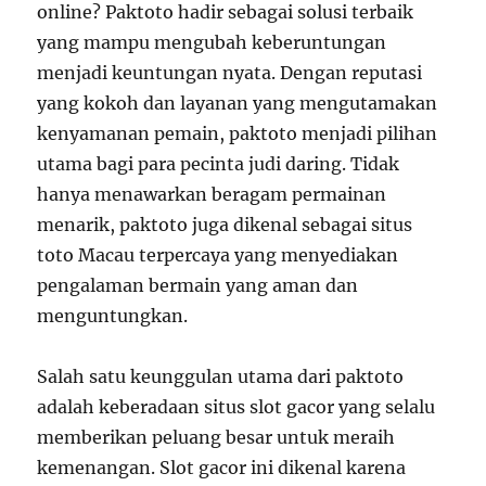
online? Paktoto hadir sebagai solusi terbaik
yang mampu mengubah keberuntungan
menjadi keuntungan nyata. Dengan reputasi
yang kokoh dan layanan yang mengutamakan
kenyamanan pemain, paktoto menjadi pilihan
utama bagi para pecinta judi daring. Tidak
hanya menawarkan beragam permainan
menarik, paktoto juga dikenal sebagai situs
toto Macau terpercaya yang menyediakan
pengalaman bermain yang aman dan
menguntungkan.
Salah satu keunggulan utama dari paktoto
adalah keberadaan situs slot gacor yang selalu
memberikan peluang besar untuk meraih
kemenangan. Slot gacor ini dikenal karena