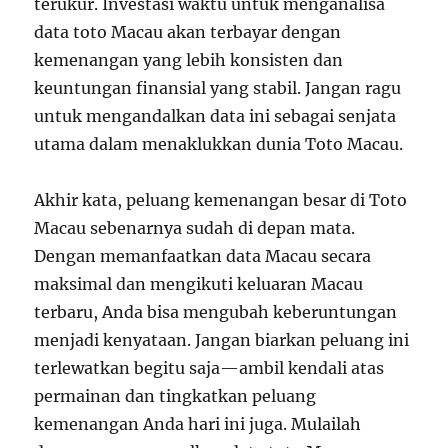
terukur. Investasi waktu untuk menganalisa
data toto Macau akan terbayar dengan
kemenangan yang lebih konsisten dan
keuntungan finansial yang stabil. Jangan ragu
untuk mengandalkan data ini sebagai senjata
utama dalam menaklukkan dunia Toto Macau.
Akhir kata, peluang kemenangan besar di Toto
Macau sebenarnya sudah di depan mata.
Dengan memanfaatkan data Macau secara
maksimal dan mengikuti keluaran Macau
terbaru, Anda bisa mengubah keberuntungan
menjadi kenyataan. Jangan biarkan peluang ini
terlewatkan begitu saja—ambil kendali atas
permainan dan tingkatkan peluang
kemenangan Anda hari ini juga. Mulailah