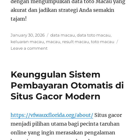
dengan mengumpulkan data toto Macau yang
akurat dan jadikan strategi Anda semakin
tajam!
Posted
Tags
January 30, 2026
data macau
,
data toto macau
,
on
keluaran macau
,
macau
,
result macau
,
toto macau
on
Leave a comment
Strategi
Lebih
Terukur
Keunggulan Sistem
Berkat
Arsip
Pembayaran Otomatis di
Keluaran
Situs Gacor Modern
Macau
Lengkap
https://vfwauxflorida.org/about/
Situs gacor
menjadi pilihan utama bagi pecinta taruhan
online yang ingin merasakan pengalaman