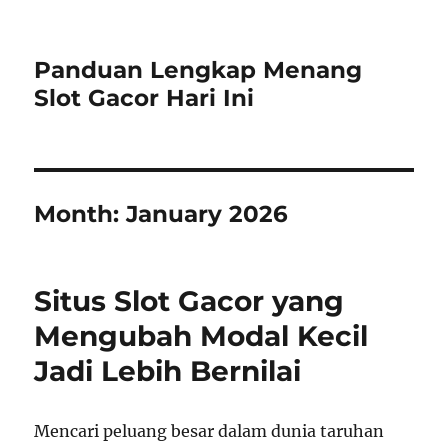
Panduan Lengkap Menang
Slot Gacor Hari Ini
Month:
January 2026
Situs Slot Gacor yang
Mengubah Modal Kecil
Jadi Lebih Bernilai
Mencari peluang besar dalam dunia taruhan