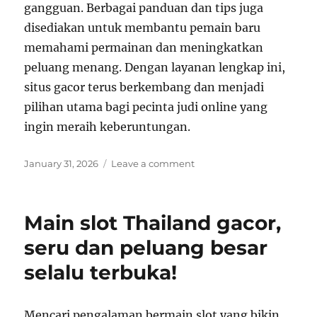
gangguan. Berbagai panduan dan tips juga
disediakan untuk membantu pemain baru
memahami permainan dan meningkatkan
peluang menang. Dengan layanan lengkap ini,
situs gacor terus berkembang dan menjadi
pilihan utama bagi pecinta judi online yang
ingin meraih keberuntungan.
Posted
on
January 31, 2026
Leave a comment
on
Bagaimana
Mengelola
Emosi
Main slot Thailand gacor,
saat
Bermain
seru dan peluang besar
di
selalu terbuka!
Situs
Gacor
Mencari pengalaman bermain slot yang bikin