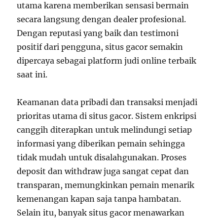
utama karena memberikan sensasi bermain
secara langsung dengan dealer profesional.
Dengan reputasi yang baik dan testimoni
positif dari pengguna, situs gacor semakin
dipercaya sebagai platform judi online terbaik
saat ini.
Keamanan data pribadi dan transaksi menjadi
prioritas utama di situs gacor. Sistem enkripsi
canggih diterapkan untuk melindungi setiap
informasi yang diberikan pemain sehingga
tidak mudah untuk disalahgunakan. Proses
deposit dan withdraw juga sangat cepat dan
transparan, memungkinkan pemain menarik
kemenangan kapan saja tanpa hambatan.
Selain itu, banyak situs gacor menawarkan