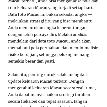
Macau terbaru, Anda bisa menganalisa pola dan
tren keluaran Macau yang terjadi setiap hari.
Data toto Macau ini bukan sekadar angka —
melainkan strategi jitu yang bisa membantu
Anda menentukan angka keberuntungan
dengan lebih percaya diri. Melalui analisis
mendalam dari data toto Macau, Anda akan
memahami pola permainan dan meminimalisir
risiko kerugian, sehingga peluang menang
semakin besar dan pasti.
Selain itu, penting untuk selalu mengikuti
update keluaran Macau terbaru. Dengan
mengetahui keluaran Macau secara real-time,
Anda dapat menyesuaikan strategi taruhan
secara fleksibel dan tepat sasaran. Jangan