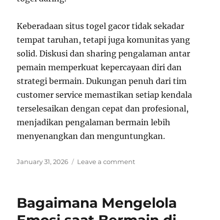
Keberadaan situs togel gacor tidak sekadar
tempat taruhan, tetapi juga komunitas yang
solid. Diskusi dan sharing pengalaman antar
pemain memperkuat kepercayaan diri dan
strategi bermain. Dukungan penuh dari tim
customer service memastikan setiap kendala
terselesaikan dengan cepat dan profesional,
menjadikan pengalaman bermain lebih
menyenangkan dan menguntungkan.
Posted
on
January 31, 2026
Leave a comment
on
Platform
Toto
Macau
Bagaimana Mengelola
Digital
dengan