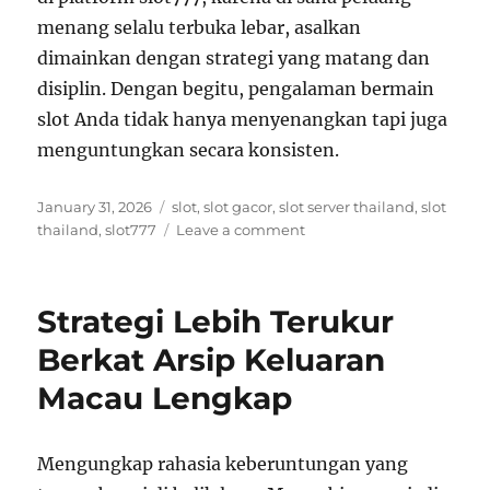
menang selalu terbuka lebar, asalkan
dimainkan dengan strategi yang matang dan
disiplin. Dengan begitu, pengalaman bermain
slot Anda tidak hanya menyenangkan tapi juga
menguntungkan secara konsisten.
Posted
Tags
January 31, 2026
slot
,
slot gacor
,
slot server thailand
,
slot
on
on
thailand
,
slot777
Leave a comment
Main
slot
Thailand
Strategi Lebih Terukur
gacor,
seru
Berkat Arsip Keluaran
dan
Macau Lengkap
peluang
besar
selalu
terbuka!
Mengungkap rahasia keberuntungan yang