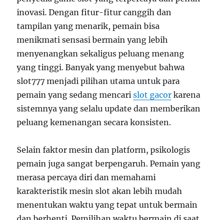
inovasi. Dengan fitur-fitur canggih dan
tampilan yang menarik, pemain bisa
menikmati sensasi bermain yang lebih
menyenangkan sekaligus peluang menang
yang tinggi. Banyak yang menyebut bahwa
slot777 menjadi pilihan utama untuk para
pemain yang sedang mencari
slot gacor
karena
sistemnya yang selalu update dan memberikan
peluang kemenangan secara konsisten.
Selain faktor mesin dan platform, psikologis
pemain juga sangat berpengaruh. Pemain yang
merasa percaya diri dan memahami
karakteristik mesin slot akan lebih mudah
menentukan waktu yang tepat untuk bermain
dan berhenti. Pemilihan waktu bermain di saat