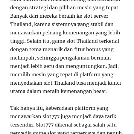
dengan strategi dan pilihan mesin yang tepat.
Banyak dari mereka beralih ke slot server
Thailand, karena sistemnya yang stabil dan
menawarkan peluang kemenangan yang lebih
tinggi. Selain itu, game slot Thailand terkenal
dengan tema menarik dan fitur bonus yang
melimpah, sehingga pengalaman bermain
menjadi lebih seru dan menguntungkan. Jadi,
memilih mesin yang tepat di platform yang
menyediakan slot Thailand bisa menjadi kunci
utama dalam meraih kemenangan besar.
Tak hanya itu, keberadaan platform yang
menawarkan slot777 juga menjadi daya tarik
tersendiri. Slot777 dikenal sebagai salah satu
penyedia game slot yang terpercaya dan penuh