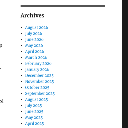
Archives
August 2026
July 2026
June 2026
p
May 2026
April 2026
March 2026
February 2026
r
January 2026
December 2025
November 2025
October 2025
September 2025
August 2025
ol
July 2025
June 2025
May 2025
April 2025