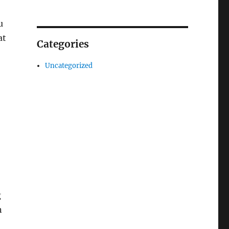
u
at
Categories
Uncategorized
g
n