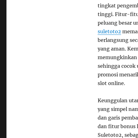
tingkat pengem
tinggi. Fitur-fi
peluang besar 
suletoto2
memast
berlangsung sec
yang aman. Kem
memungkinkan p
sehingga cocok 
promosi menari
slot online.
Keunggulan uta
yang simpel na
dan garis pemba
dan fitur bonus
Suletoto2, seba