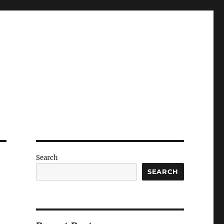
Search
SEARCH