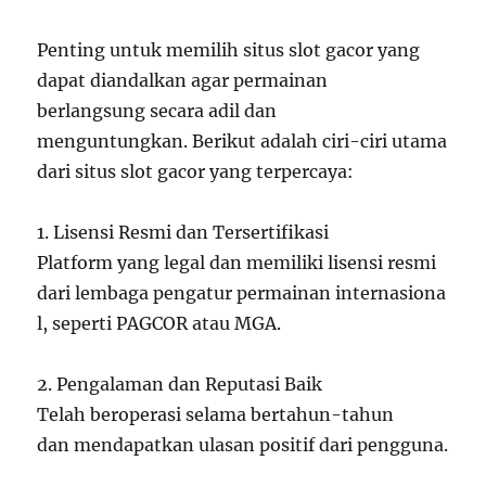
Penting untuk memilih situs slot gacor yang
dapat diandalkan agar permainan
berlangsung secara adil dan
menguntungkan. Berikut adalah ciri-ciri utama
dari situs slot gacor yang terpercaya:
1. Lisensi Resmi dan Tersertifikasi
Platform yang legal dan memiliki lisensi resmi
dari lembaga pengatur permainan internasiona
l, seperti PAGCOR atau MGA.
2. Pengalaman dan Reputasi Baik
Telah beroperasi selama bertahun-tahun
dan mendapatkan ulasan positif dari pengguna.