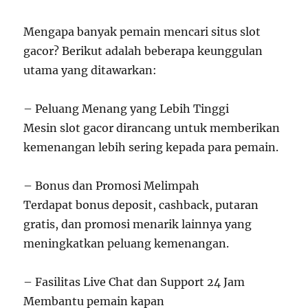
Mengapa banyak pemain mencari situs slot
gacor? Berikut adalah beberapa keunggulan
utama yang ditawarkan:
– Peluang Menang yang Lebih Tinggi
Mesin slot gacor dirancang untuk memberikan
kemenangan lebih sering kepada para pemain.
– Bonus dan Promosi Melimpah
Terdapat bonus deposit, cashback, putaran
gratis, dan promosi menarik lainnya yang
meningkatkan peluang kemenangan.
– Fasilitas Live Chat dan Support 24 Jam
Membantu pemain kapan