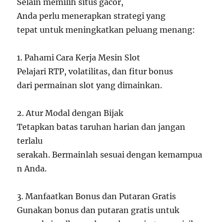
Selain memilih situs gacor,
Anda perlu menerapkan strategi yang
tepat untuk meningkatkan peluang menang:
1. Pahami Cara Kerja Mesin Slot
Pelajari RTP, volatilitas, dan fitur bonus
dari permainan slot yang dimainkan.
2. Atur Modal dengan Bijak
Tetapkan batas taruhan harian dan jangan
terlalu
serakah. Bermainlah sesuai dengan kemampua
n Anda.
3. Manfaatkan Bonus dan Putaran Gratis
Gunakan bonus dan putaran gratis untuk