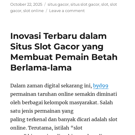
Posted
Tags
October 22, 2025
situs gacor
,
situs slot gacor
,
slot
,
slot
on
on
gacor
,
slot online
Leave a comment
Menjadi
Bagian
dari
Inovasi Terbaru dalam
Komunitas
Pemain
Situs Slot Gacor yang
di
Membuat Pemain Betah
Situs
Slot
Berlama-lama
Gacor
yang
Aktif
Dalam zaman digital sekarang ini,
byd99
dan
Solid
permainan taruhan online semakin diminati
oleh berbagai kelompok masyarakat. Salah
satu jenis permainan yang
paling terkenal dan banyak dicari adalah slot
online. Terutama, istilah “slot