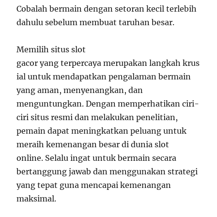
Cobalah bermain dengan setoran kecil terlebih
dahulu sebelum membuat taruhan besar.
Memilih situs slot
gacor yang terpercaya merupakan langkah krus
ial untuk mendapatkan pengalaman bermain
yang aman, menyenangkan, dan
menguntungkan. Dengan memperhatikan ciri-
ciri situs resmi dan melakukan penelitian,
pemain dapat meningkatkan peluang untuk
meraih kemenangan besar di dunia slot
online. Selalu ingat untuk bermain secara
bertanggung jawab dan menggunakan strategi
yang tepat guna mencapai kemenangan
maksimal.