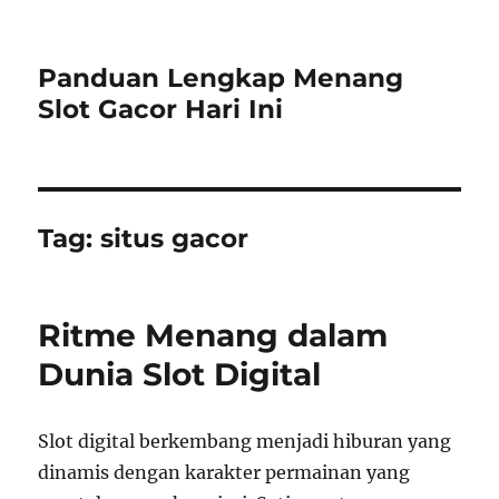
Panduan Lengkap Menang
Slot Gacor Hari Ini
Tag:
situs gacor
Ritme Menang dalam
Dunia Slot Digital
Slot digital berkembang menjadi hiburan yang
dinamis dengan karakter permainan yang