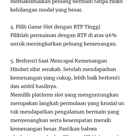
memaksimalkan peluang bermain tanpa risiko
kehilangan modal yang besar.
4. Pilih Game Slot dengan RTP Tinggi
Pilihlah permainan dengan RTP di atas 96%
untuk meningkatkan peluang kemenangan.
5. Berhenti Saat Mencapai Kemenangan
Hindari sifat serakah. Setelah mendapatkan
kemenangan yang cukup, lebih baik berhenti
dan ambil hasilnya.
Memilih platform slot yang menguntungkan
merupakan langkah permulaan yang krusial un
tuk mendapatkan pengalaman bermain yang
menyenangkan serta kesempatan meraih
kemenangan besar. Pastikan bahwa