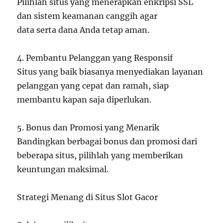
Pilihlah situs yang menerapkan enkripsi SSL
dan sistem keamanan canggih agar
data serta dana Anda tetap aman.
4. Pembantu Pelanggan yang Responsif
Situs yang baik biasanya menyediakan layanan
pelanggan yang cepat dan ramah, siap
membantu kapan saja diperlukan.
5. Bonus dan Promosi yang Menarik
Bandingkan berbagai bonus dan promosi dari
beberapa situs, pilihlah yang memberikan
keuntungan maksimal.
Strategi Menang di Situs Slot Gacor