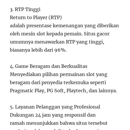
3. RTP Tinggi
Return to Player (RTP)
adalah presentase kemenangan yang diberikan
oleh mesin slot kepada pemain. Situs gacor
umumnya menawarkan RTP yang tinggi,
biasanya lebih dari 96%.
4. Game Beragam dan Berkualitas
Menyediakan pilihan permainan slot yang
beragam dari penyedia terkemuka seperti
Pragmatic Play, PG Soft, Playtech, dan lainnya.
5. Layanan Pelanggan yang Profesional
Dukungan 24 jam yang responsif dan
ramah menunjukkan bahwa situs tersebut