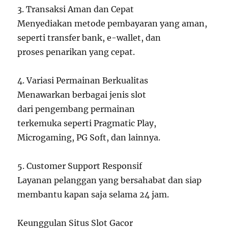
3. Transaksi Aman dan Cepat
Menyediakan metode pembayaran yang aman,
seperti transfer bank, e-wallet, dan
proses penarikan yang cepat.
4. Variasi Permainan Berkualitas
Menawarkan berbagai jenis slot
dari pengembang permainan
terkemuka seperti Pragmatic Play,
Microgaming, PG Soft, dan lainnya.
5. Customer Support Responsif
Layanan pelanggan yang bersahabat dan siap
membantu kapan saja selama 24 jam.
Keunggulan Situs Slot Gacor