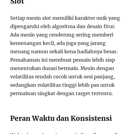
Slot
Setiap mesin slot memiliki karakter unik yang
dipengaruhi oleh algoritma dan desain fitur.
Ada mesin yang cenderung sering memberi
kemenangan kecil, ada juga yang jarang
menang namun sekali kena hadiahnya besar.
Pemahaman ini membuat pemain lebih siap
menentukan durasi bermain. Mesin dengan
volatilitas rendah cocok untuk sesi panjang,
sedangkan volatilitas tinggi lebih pas untuk
permainan singkat dengan target tertentu.
Peran Waktu dan Konsistensi