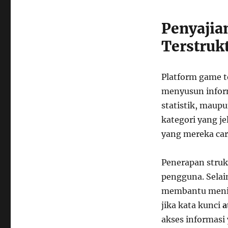
Penyajia
Terstruk
Platform game t
menyusun inform
statistik, maup
kategori yang j
yang mereka car
Penerapan struk
pengguna. Selai
membantu menin
jika kata kunci
a
akses informasi 