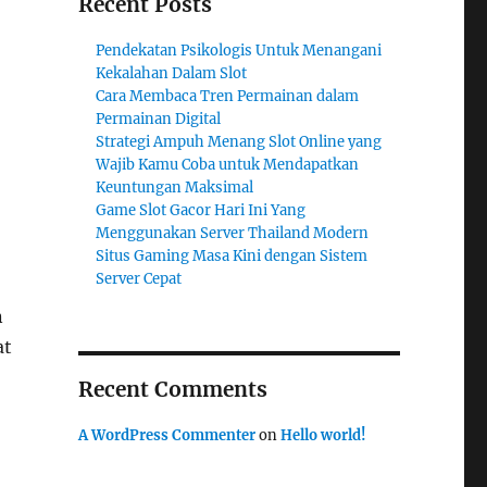
Recent Posts
Pendekatan Psikologis Untuk Menangani
Kekalahan Dalam Slot
Cara Membaca Tren Permainan dalam
Permainan Digital
Strategi Ampuh Menang Slot Online yang
Wajib Kamu Coba untuk Mendapatkan
Keuntungan Maksimal
Game Slot Gacor Hari Ini Yang
Menggunakan Server Thailand Modern
Situs Gaming Masa Kini dengan Sistem
Server Cepat
n
at
Recent Comments
A WordPress Commenter
on
Hello world!