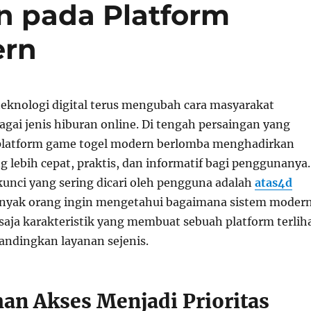
 pada Platform
ern
knologi digital terus mengubah cara masyarakat
gai jenis hiburan online. Di tengah persaingan yang
 platform game togel modern berlomba menghadirkan
 lebih cepat, praktis, dan informatif bagi penggunanya.
kunci yang sering dicari oleh pengguna adalah
atas4d
anyak orang ingin mengetahui bagaimana sistem moder
 saja karakteristik yang membuat sebuah platform terlih
bandingkan layanan sejenis.
n Akses Menjadi Prioritas