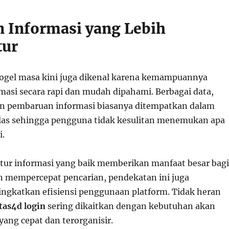
n Informasi yang Lebih
tur
ogel masa kini juga dikenal karena kemampuannya
asi secara rapi dan mudah dipahami. Berbagai data,
un pembaruan informasi biasanya ditempatkan dalam
elas sehingga pengguna tidak kesulitan menemukan apa
i.
tur informasi yang baik memberikan manfaat besar bagi
n mempercepat pencarian, pendekatan ini juga
gkatkan efisiensi penggunaan platform. Tidak heran
tas4d login
sering dikaitkan dengan kebutuhan akan
yang cepat dan terorganisir.