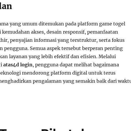
lan
tama yang umum ditemukan pada platform game togel
 kemudahan akses, desain responsif, pemanfaatan
ir, penyajian informasi yang terstruktur, serta fokus
n pengguna. Semua aspek tersebut berperan penting
n layanan yang lebih efektif dan efisien. Melalui
ti
atas4d login
, pengguna dapat melihat bagaimana
knologi mendorong platform digital untuk terus
menghadirkan pengalaman yang semakin baik dari wakt