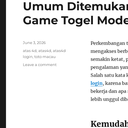
Umum Ditemukan
Game Togel Mod
Posted
June 3, 2026
Perkembangan te
on
Tags
atas 4d
,
atas4d
,
atas4d
mengakses berba
login
,
toto macau
semakin ketat,
on
Leave a comment
pengalaman yang
Mengenal
Salah satu kata 
Karakteristik
Utama
login
, karena b
yang
bekerja dan apa
Umum
lebih unggul di
Ditemukan
pada
Platform
Game
Kemudaha
Togel