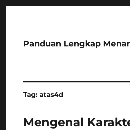
Panduan Lengkap Menang 
Tag:
atas4d
Mengenal Karakte