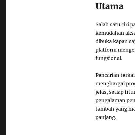
Modern
Utama
Salah satu ciri 
kemudahan akse
dibuka kapan saj
platform menge
fungsional.
Pencarian terka
menghargai pros
jelas, setiap fi
pengalaman peng
tambah yang ma
panjang.