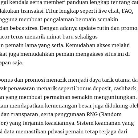
gai kendala serta memberi panduan lengkap tentang ca
kukan transaksi. Fitur lengkap seperti live chat, FAQ,
ngguna membuat pengalaman bermain semakin
n bebas stres. Dengan adanya update rutin dan promo
acor terus menarik minat baru sekaligus
 pemain lama yang setia. Kemudahan akses melalui
kat juga memudahkan pemain mengakses situs ini di
apan saja.
r bonus dan promosi menarik menjadi daya tarik utama da
nyak penawaran menarik seperti bonus deposit, cashback,
ian yang membuat permainan semakin menguntungkan.
alam mendapatkan kemenangan besar juga didukung ole
l dan transparan, serta penggunaan RNG (Random
r) yang terjamin keasliannya. Sistem keamanan yang
i data memastikan privasi pemain tetap terjaga dari