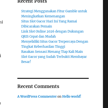
Recent Posts
Strategi Menggunakan Fitur Gamble untuk
Meningkatkan Kemenangan
Situs Slot Gacor Hari Ini Yang Ramai
ni
Dibicarakan Pemain
Link Slot Online 2026 dengan Dukungan
QRIS Cepat dan Mudah
Menyelidiki Situs Gacor Terpercaya Dengan
Tingkat Keberhasilan Tinggi
,
Rasakan Sensasi Menang Tiap Kali Main
i
Slot Gacor yang Sudah Terbukti Membayar
Besar!
Recent Comments
A WordPress Commenter
on
Hello world!
u