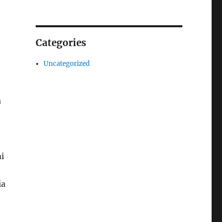
Categories
Uncategorized
a
i
ia