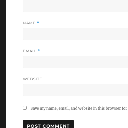
NAME
*
EMAIL
*
WEBSITE
Save my name, email, and website in this browser for