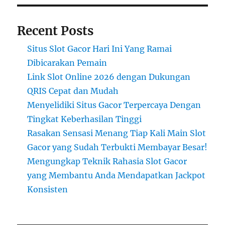
Recent Posts
Situs Slot Gacor Hari Ini Yang Ramai
Dibicarakan Pemain
Link Slot Online 2026 dengan Dukungan
QRIS Cepat dan Mudah
Menyelidiki Situs Gacor Terpercaya Dengan
Tingkat Keberhasilan Tinggi
Rasakan Sensasi Menang Tiap Kali Main Slot
Gacor yang Sudah Terbukti Membayar Besar!
Mengungkap Teknik Rahasia Slot Gacor
yang Membantu Anda Mendapatkan Jackpot
Konsisten