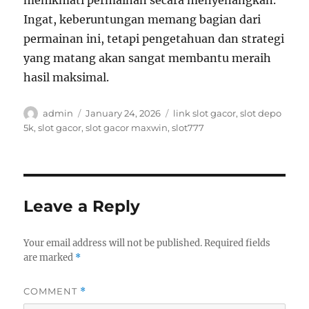
menikmati permainan secara menyenangkan.
Ingat, keberuntungan memang bagian dari
permainan ini, tetapi pengetahuan dan strategi
yang matang akan sangat membantu meraih
hasil maksimal.
Author
Posted
Tags
admin
January 24, 2026
link slot gacor
,
slot depo
on
5k
,
slot gacor
,
slot gacor maxwin
,
slot777
Leave a Reply
Your email address will not be published.
Required fields
are marked
*
COMMENT
*