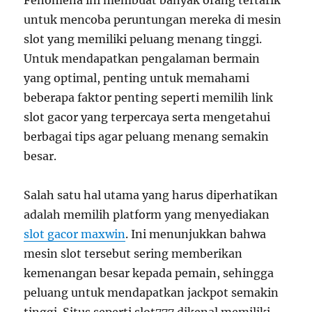
Fenomena ini membuat banyak orang tertarik
untuk mencoba peruntungan mereka di mesin
slot yang memiliki peluang menang tinggi.
Untuk mendapatkan pengalaman bermain
yang optimal, penting untuk memahami
beberapa faktor penting seperti memilih link
slot gacor yang terpercaya serta mengetahui
berbagai tips agar peluang menang semakin
besar.
Salah satu hal utama yang harus diperhatikan
adalah memilih platform yang menyediakan
slot gacor maxwin
. Ini menunjukkan bahwa
mesin slot tersebut sering memberikan
kemenangan besar kepada pemain, sehingga
peluang untuk mendapatkan jackpot semakin