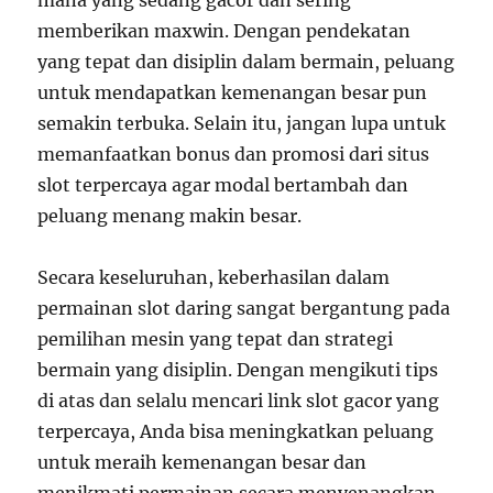
mana yang sedang gacor dan sering
memberikan maxwin. Dengan pendekatan
yang tepat dan disiplin dalam bermain, peluang
untuk mendapatkan kemenangan besar pun
semakin terbuka. Selain itu, jangan lupa untuk
memanfaatkan bonus dan promosi dari situs
slot terpercaya agar modal bertambah dan
peluang menang makin besar.
Secara keseluruhan, keberhasilan dalam
permainan slot daring sangat bergantung pada
pemilihan mesin yang tepat dan strategi
bermain yang disiplin. Dengan mengikuti tips
di atas dan selalu mencari link slot gacor yang
terpercaya, Anda bisa meningkatkan peluang
untuk meraih kemenangan besar dan