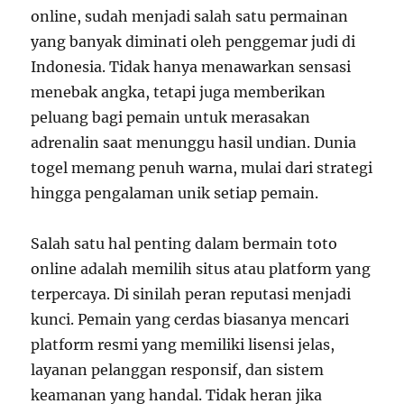
online, sudah menjadi salah satu permainan
yang banyak diminati oleh penggemar judi di
Indonesia. Tidak hanya menawarkan sensasi
menebak angka, tetapi juga memberikan
peluang bagi pemain untuk merasakan
adrenalin saat menunggu hasil undian. Dunia
togel memang penuh warna, mulai dari strategi
hingga pengalaman unik setiap pemain.
Salah satu hal penting dalam bermain toto
online adalah memilih situs atau platform yang
terpercaya. Di sinilah peran reputasi menjadi
kunci. Pemain yang cerdas biasanya mencari
platform resmi yang memiliki lisensi jelas,
layanan pelanggan responsif, dan sistem
keamanan yang handal. Tidak heran jika