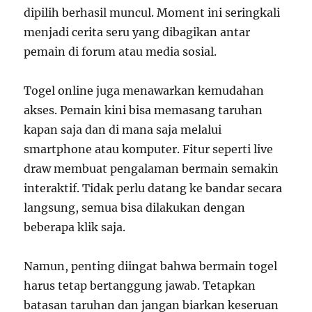
dipilih berhasil muncul. Moment ini seringkali
menjadi cerita seru yang dibagikan antar
pemain di forum atau media sosial.
Togel online juga menawarkan kemudahan
akses. Pemain kini bisa memasang taruhan
kapan saja dan di mana saja melalui
smartphone atau komputer. Fitur seperti live
draw membuat pengalaman bermain semakin
interaktif. Tidak perlu datang ke bandar secara
langsung, semua bisa dilakukan dengan
beberapa klik saja.
Namun, penting diingat bahwa bermain togel
harus tetap bertanggung jawab. Tetapkan
batasan taruhan dan jangan biarkan keseruan