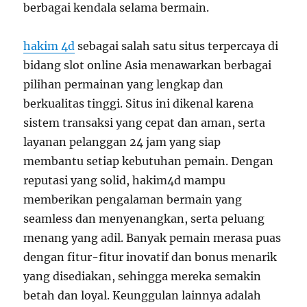
berbagai kendala selama bermain.
hakim 4d
sebagai salah satu situs terpercaya di
bidang slot online Asia menawarkan berbagai
pilihan permainan yang lengkap dan
berkualitas tinggi. Situs ini dikenal karena
sistem transaksi yang cepat dan aman, serta
layanan pelanggan 24 jam yang siap
membantu setiap kebutuhan pemain. Dengan
reputasi yang solid, hakim4d mampu
memberikan pengalaman bermain yang
seamless dan menyenangkan, serta peluang
menang yang adil. Banyak pemain merasa puas
dengan fitur-fitur inovatif dan bonus menarik
yang disediakan, sehingga mereka semakin
betah dan loyal. Keunggulan lainnya adalah