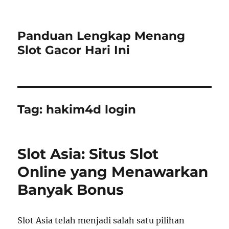
Panduan Lengkap Menang
Slot Gacor Hari Ini
Tag:
hakim4d login
Slot Asia: Situs Slot
Online yang Menawarkan
Banyak Bonus
Slot Asia telah menjadi salah satu pilihan