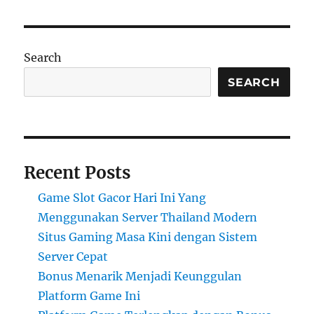
Search
SEARCH
Recent Posts
Game Slot Gacor Hari Ini Yang
Menggunakan Server Thailand Modern
Situs Gaming Masa Kini dengan Sistem
Server Cepat
Bonus Menarik Menjadi Keunggulan
Platform Game Ini