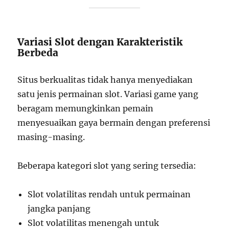
Variasi Slot dengan Karakteristik
Berbeda
Situs berkualitas tidak hanya menyediakan
satu jenis permainan slot. Variasi game yang
beragam memungkinkan pemain
menyesuaikan gaya bermain dengan preferensi
masing-masing.
Beberapa kategori slot yang sering tersedia:
Slot volatilitas rendah untuk permainan
jangka panjang
Slot volatilitas menengah untuk