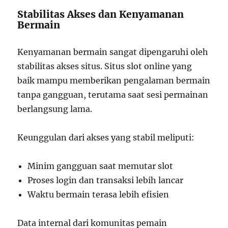
Stabilitas Akses dan Kenyamanan
Bermain
Kenyamanan bermain sangat dipengaruhi oleh
stabilitas akses situs. Situs slot online yang
baik mampu memberikan pengalaman bermain
tanpa gangguan, terutama saat sesi permainan
berlangsung lama.
Keunggulan dari akses yang stabil meliputi:
Minim gangguan saat memutar slot
Proses login dan transaksi lebih lancar
Waktu bermain terasa lebih efisien
Data internal dari komunitas pemain