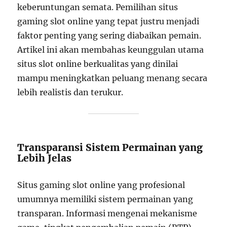
keberuntungan semata. Pemilihan situs
gaming slot online yang tepat justru menjadi
faktor penting yang sering diabaikan pemain.
Artikel ini akan membahas keunggulan utama
situs slot online berkualitas yang dinilai
mampu meningkatkan peluang menang secara
lebih realistis dan terukur.
Transparansi Sistem Permainan yang
Lebih Jelas
Situs gaming slot online yang profesional
umumnya memiliki sistem permainan yang
transparan. Informasi mengenai mekanisme