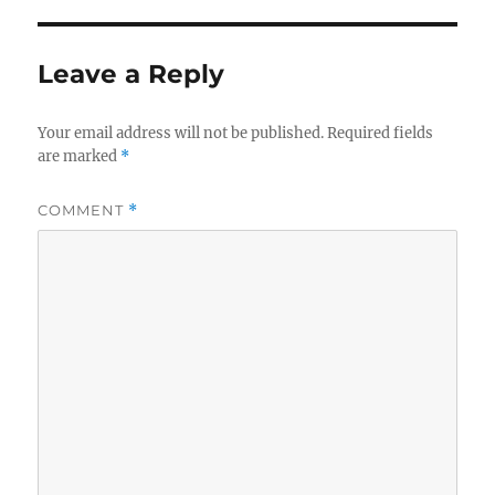
Leave a Reply
Your email address will not be published.
Required fields
are marked
*
COMMENT
*