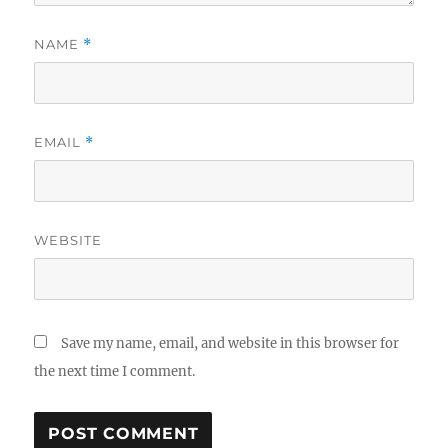
NAME
*
EMAIL
*
WEBSITE
Save my name, email, and website in this browser for
the next time I comment.