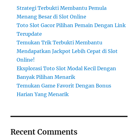
Strategi Terbukti Membantu Pemula
Menang Besar di Slot Online
Toto Slot Gacor Pilihan Pemain Dengan Link
Terupdate
Temukan Trik Terbukti Membantu
Mendapatkan Jackpot Lebih Cepat di Slot
Online!
Eksplorasi Toto Slot Modal Kecil Dengan
Banyak Pilihan Menarik
Temukan Game Favorit Dengan Bonus
Harian Yang Menarik
Recent Comments