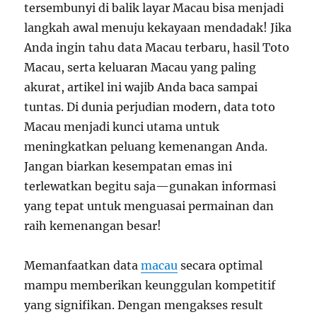
tersembunyi di balik layar Macau bisa menjadi
langkah awal menuju kekayaan mendadak! Jika
Anda ingin tahu data Macau terbaru, hasil Toto
Macau, serta keluaran Macau yang paling
akurat, artikel ini wajib Anda baca sampai
tuntas. Di dunia perjudian modern, data toto
Macau menjadi kunci utama untuk
meningkatkan peluang kemenangan Anda.
Jangan biarkan kesempatan emas ini
terlewatkan begitu saja—gunakan informasi
yang tepat untuk menguasai permainan dan
raih kemenangan besar!
Memanfaatkan data
macau
secara optimal
mampu memberikan keunggulan kompetitif
yang signifikan. Dengan mengakses result