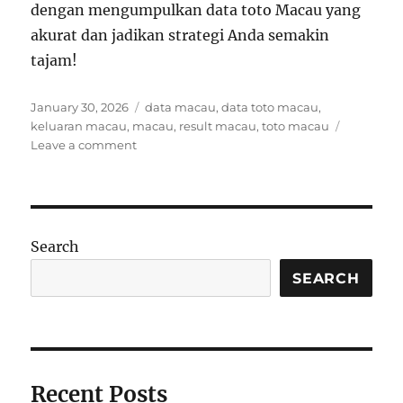
dengan mengumpulkan data toto Macau yang
akurat dan jadikan strategi Anda semakin
tajam!
Posted
Tags
January 30, 2026
data macau
,
data toto macau
,
on
keluaran macau
,
macau
,
result macau
,
toto macau
on
Leave a comment
Strategi
Lebih
Terukur
Berkat
Arsip
Search
Keluaran
Macau
SEARCH
Lengkap
Recent Posts