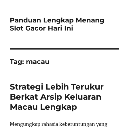
Panduan Lengkap Menang
Slot Gacor Hari Ini
Tag:
macau
Strategi Lebih Terukur
Berkat Arsip Keluaran
Macau Lengkap
Mengungkap rahasia keberuntungan yang