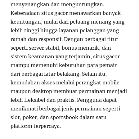
menyenangkan dan menguntungkan.
Keberadaan situs gacor menawarkan banyak
keuntungan, mulai dari peluang menang yang
lebih tinggi hingga layanan pelanggan yang
ramah dan responsif. Dengan berbagai fitur
seperti server stabil, bonus menarik, dan
sistem keamanan yang terjamin, situs gacor
mampu memenuhi kebutuhan para pemain
dari berbagai latar belakang. Selain itu,
kemudahan akses melalui perangkat mobile
maupun desktop membuat permainan menjadi
lebih fleksibel dan praktis. Pengguna dapat
menikmati berbagai jenis permainan seperti
slot, poker, dan sportsbook dalam satu
platform terpercaya.