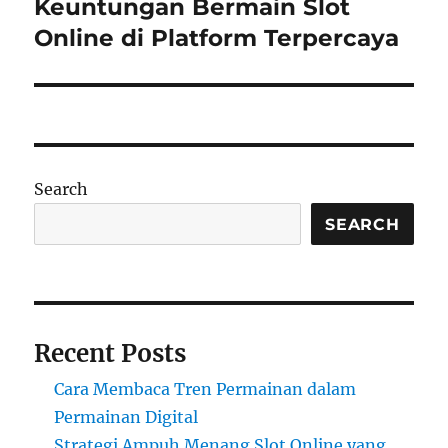
Keuntungan Bermain Slot
Next
post:
Online di Platform Terpercaya
Search
SEARCH
Recent Posts
Cara Membaca Tren Permainan dalam
Permainan Digital
Strategi Ampuh Menang Slot Online yang