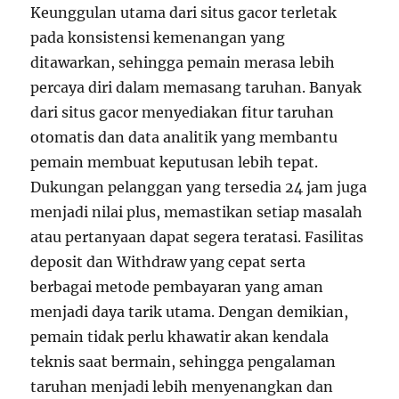
Keunggulan utama dari situs gacor terletak
pada konsistensi kemenangan yang
ditawarkan, sehingga pemain merasa lebih
percaya diri dalam memasang taruhan. Banyak
dari situs gacor menyediakan fitur taruhan
otomatis dan data analitik yang membantu
pemain membuat keputusan lebih tepat.
Dukungan pelanggan yang tersedia 24 jam juga
menjadi nilai plus, memastikan setiap masalah
atau pertanyaan dapat segera teratasi. Fasilitas
deposit dan Withdraw yang cepat serta
berbagai metode pembayaran yang aman
menjadi daya tarik utama. Dengan demikian,
pemain tidak perlu khawatir akan kendala
teknis saat bermain, sehingga pengalaman
taruhan menjadi lebih menyenangkan dan