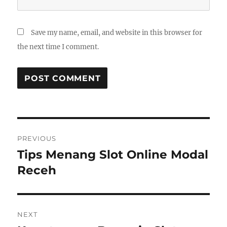
Save my name, email, and website in this browser for
the next time I comment.
Post
PREVIOUS
navigation
Tips Menang Slot Online Modal
Previous
post:
Receh
NEXT