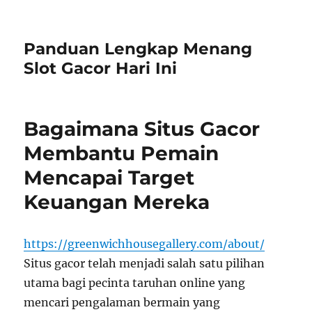
Panduan Lengkap Menang
Slot Gacor Hari Ini
Bagaimana Situs Gacor
Membantu Pemain
Mencapai Target
Keuangan Mereka
https://greenwichhousegallery.com/about/
Situs gacor telah menjadi salah satu pilihan
utama bagi pecinta taruhan online yang
mencari pengalaman bermain yang