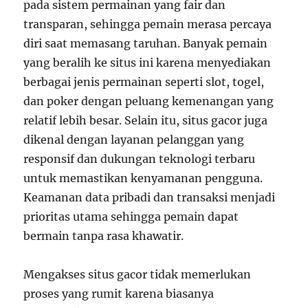
pada sistem permainan yang fair dan
transparan, sehingga pemain merasa percaya
diri saat memasang taruhan. Banyak pemain
yang beralih ke situs ini karena menyediakan
berbagai jenis permainan seperti slot, togel,
dan poker dengan peluang kemenangan yang
relatif lebih besar. Selain itu, situs gacor juga
dikenal dengan layanan pelanggan yang
responsif dan dukungan teknologi terbaru
untuk memastikan kenyamanan pengguna.
Keamanan data pribadi dan transaksi menjadi
prioritas utama sehingga pemain dapat
bermain tanpa rasa khawatir.
Mengakses situs gacor tidak memerlukan
proses yang rumit karena biasanya