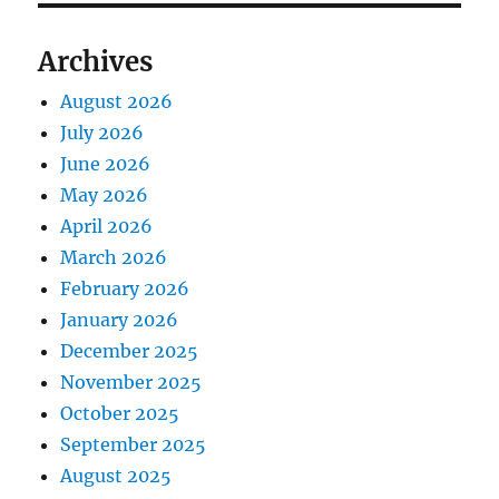
Archives
August 2026
July 2026
June 2026
May 2026
April 2026
March 2026
February 2026
January 2026
December 2025
November 2025
October 2025
September 2025
August 2025