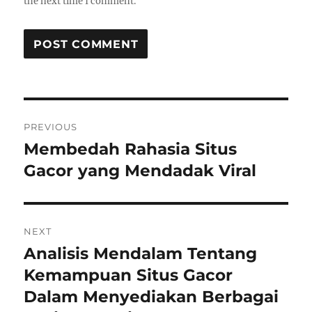
the next time I comment.
Post
PREVIOUS
navigation
Membedah Rahasia Situs
Previous
post:
Gacor yang Mendadak Viral
NEXT
Analisis Mendalam Tentang
Next
post:
Kemampuan Situs Gacor
Dalam Menyediakan Berbagai