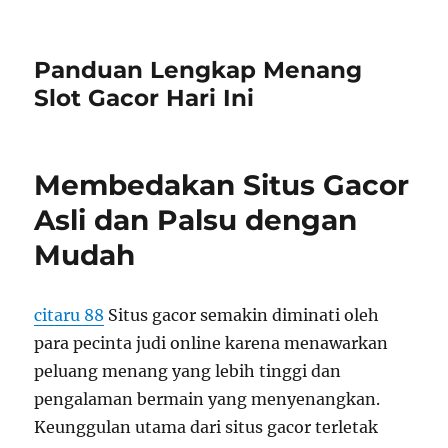
Panduan Lengkap Menang
Slot Gacor Hari Ini
Membedakan Situs Gacor
Asli dan Palsu dengan
Mudah
citaru 88
Situs gacor semakin diminati oleh
para pecinta judi online karena menawarkan
peluang menang yang lebih tinggi dan
pengalaman bermain yang menyenangkan.
Keunggulan utama dari situs gacor terletak