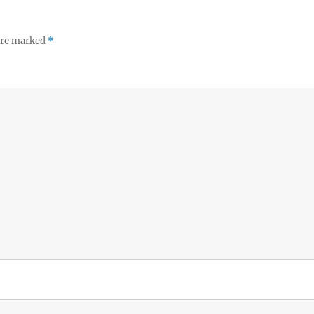
 are marked
*