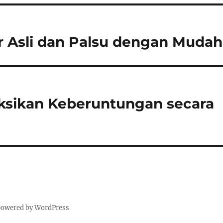
 Asli dan Palsu dengan Mudah
ksikan Keberuntungan secara
powered by WordPress