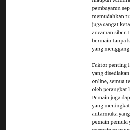
maupun withdra
pembayaran seper
memudahkan tra
juga sangat ket
ancaman siber. 
bermain tanpa k
yang menggang
Faktor penting 
yang disediakan.
online, semua t
oleh perangkat l
Pemain juga da
yang meningkat
antarmuka yang 
pemain pemula y