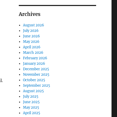
Archives
August 2026
July 2026
June 2026
May 2026
April 2026
March 2026
February 2026
January 2026
December 2025
November 2025
l.
October 2025
September 2025
August 2025
July 2025
June 2025
May 2025
April 2025