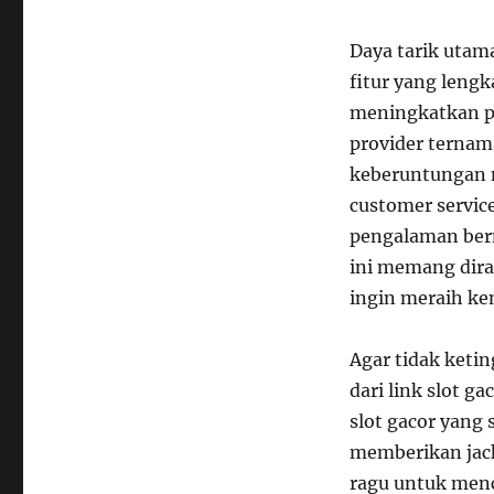
Daya tarik utam
fitur yang leng
meningkatkan p
provider ternam
keberuntungan me
customer servic
pengalaman berm
ini memang dir
ingin meraih ke
Agar tidak keti
dari link slot g
slot gacor yang
memberikan jack
ragu untuk menc