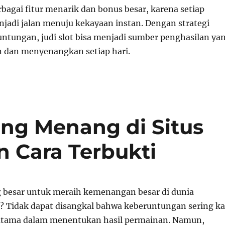
agai fitur menarik dan bonus besar, karena setiap
njadi jalan menuju kekayaan instan. Dengan strategi
untungan, judi slot bisa menjadi sumber penghasilan ya
dan menyenangkan setiap hari.
ng Menang di Situs
n Cara Terbukti
 besar untuk meraih kemenangan besar di dunia
e? Tidak dapat disangkal bahwa keberuntungan sering ka
 utama dalam menentukan hasil permainan. Namun,