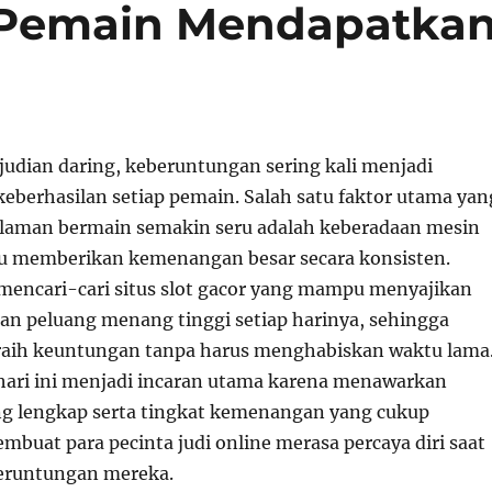
Pemain Mendapatka
judian daring, keberuntungan sering kali menjadi
eberhasilan setiap pemain. Salah satu faktor utama yan
aman bermain semakin seru adalah keberadaan mesin
u memberikan kemenangan besar secara konsisten.
encari-cari situs slot gacor yang mampu menyajikan
n peluang menang tinggi setiap harinya, sehingga
raih keuntungan tanpa harus menghabiskan waktu lama
r hari ini menjadi incaran utama karena menawarkan
ng lengkap serta tingkat kemenangan yang cukup
buat para pecinta judi online merasa percaya diri saat
runtungan mereka.