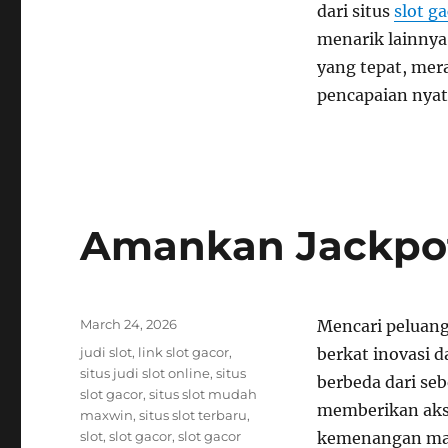
dari situs
slot g
menarik lainnya
yang tepat, mer
pencapaian nyata
Amankan Jackpot 
Posted
March 24, 2026
Mencari peluang
on
Tags
judi slot
,
link slot gacor
,
berkat inovasi 
situs judi slot online
,
situs
berbeda dari seb
slot gacor
,
situs slot mudah
memberikan akse
maxwin
,
situs slot terbaru
,
slot
,
slot gacor
,
slot gacor
kemenangan mak