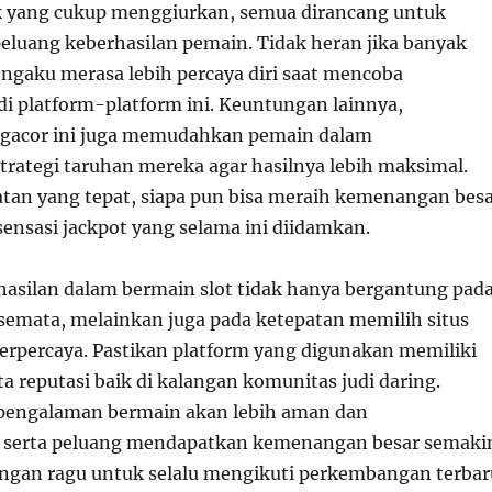
k yang cukup menggiurkan, semua dirancang untuk
luang keberhasilan pemain. Tidak heran jika banyak
gaku merasa lebih percaya diri saat mencoba
i platform-platform ini. Keuntungan lainnya,
 gacor ini juga memudahkan pemain dalam
rategi taruhan mereka agar hasilnya lebih maksimal.
an yang tepat, siapa pun bisa meraih kemenangan bes
ensasi jackpot yang selama ini diidamkan.
hasilan dalam bermain slot tidak hanya bergantung pad
emata, melainkan juga pada ketepatan memilih situs
terpercaya. Pastikan platform yang digunakan memiliki
rta reputasi baik di kalangan komunitas judi daring.
 pengalaman bermain akan lebih aman dan
serta peluang mendapatkan kemenangan besar semaki
Jangan ragu untuk selalu mengikuti perkembangan terbar