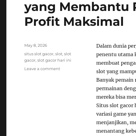
yang Membantu 
Profit Maksimal
Posted
May 8, 2026
Dalam dunia per
on
Tags
situs slot gacor
,
slot
,
slot
penentu utama k
gacor
,
slot gacor hari ini
membuat pengal
on
Leave a comment
slot yang mamp
Pelajari
Banyak pemain m
Rahasia
Slot
permainan denga
Gacor
mereka bisa me
Hari
Situs slot gaco
Ini
yang
variasi game ya
Membantu
menjanjikan, mem
Pemain
menantang kebe
Mendapatkan