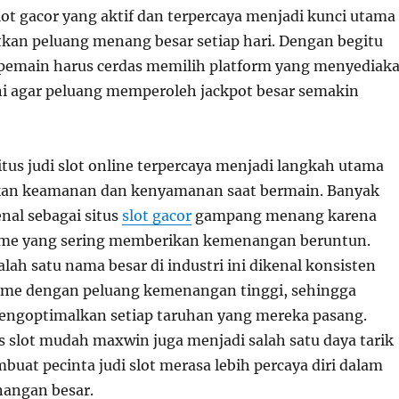
slot gacor yang aktif dan terpercaya menjadi kunci utama
an peluang menang besar setiap hari. Dengan begitu
 pemain harus cerdas memilih platform yang menyediak
 ini agar peluang memperoleh jackpot besar semakin
us judi slot online terpercaya menjadi langkah utama
an keamanan dan kenyamanan saat bermain. Banyak
nal sebagai situs
slot gacor
gampang menang karena
e yang sering memberikan kemenangan beruntun.
alah satu nama besar di industri ini dikenal konsisten
me dengan peluang kemenangan tinggi, sehingga
engoptimalkan setiap taruhan yang mereka pasang.
s slot mudah maxwin juga menjadi salah satu daya tarik
uat pecinta judi slot merasa lebih percaya diri dalam
angan besar.