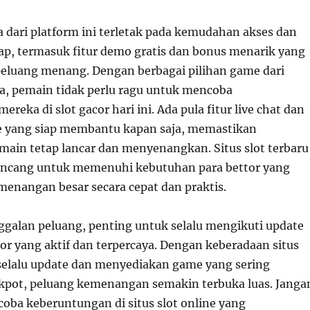
a dari platform ini terletak pada kemudahan akses dan
kap, termasuk fitur demo gratis dan bonus menarik yang
eluang menang. Dengan berbagai pilihan game dari
a, pemain tidak perlu ragu untuk mencoba
reka di slot gacor hari ini. Ada pula fitur live chat dan
e yang siap membantu kapan saja, memastikan
ain tetap lancar dan menyenangkan. Situs slot terbaru
ancang untuk memenuhi kebutuhan para bettor yang
menangan besar secara cepat dan praktis.
nggalan peluang, penting untuk selalu mengikuti update
acor yang aktif dan terpercaya. Dengan keberadaan situs
 selalu update dan menyediakan game yang sering
pot, peluang kemenangan semakin terbuka luas. Janga
oba keberuntungan di situs slot online yang