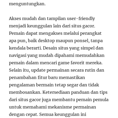
menguntungkan.
Akses mudah dan tampilan user-friendly
menjadi keunggulan lain dari situs gacor.
Pemain dapat mengakses melalui perangkat
apa pun, baik desktop maupun ponsel, tanpa
kendala berarti. Desain situs yang simpel dan
navigasi yang mudah dipahami memudahkan
pemain dalam mencari game favorit mereka.
Selain itu, update permainan secara rutin dan
penambahan fitur baru memastikan
pengalaman bermain tetap segar dan tidak
membosankan. Ketersediaan panduan dan tips
dari situs gacor juga membantu pemain pemula
untuk memahami mekanisme permainan
dengan cepat. Semua keunggulan ini