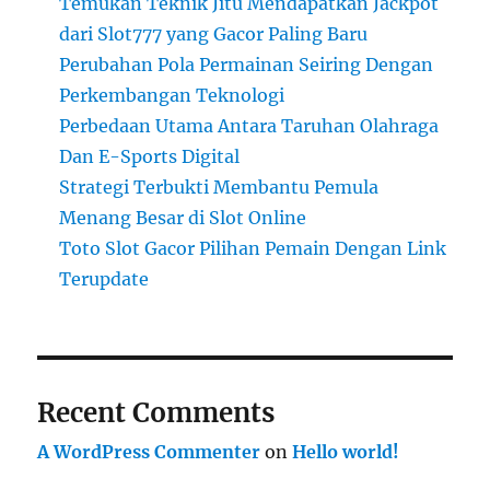
Temukan Teknik Jitu Mendapatkan Jackpot
dari Slot777 yang Gacor Paling Baru
Perubahan Pola Permainan Seiring Dengan
Perkembangan Teknologi
Perbedaan Utama Antara Taruhan Olahraga
Dan E-Sports Digital
Strategi Terbukti Membantu Pemula
Menang Besar di Slot Online
Toto Slot Gacor Pilihan Pemain Dengan Link
Terupdate
Recent Comments
A WordPress Commenter
on
Hello world!