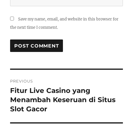
Save my name, email, and website in this browser for
the next time I comment.
Post
PREVIOUS
navigation
Fitur Live Casino yang
Previous
post:
Menambah Keseruan di Situs
Slot Gacor