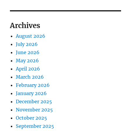
Archives
August 2026
July 2026
June 2026
May 2026
April 2026
March 2026
February 2026
January 2026
December 2025
November 2025
October 2025
September 2025