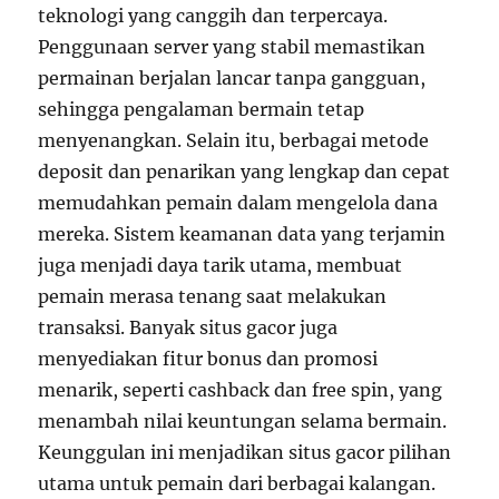
teknologi yang canggih dan terpercaya.
Penggunaan server yang stabil memastikan
permainan berjalan lancar tanpa gangguan,
sehingga pengalaman bermain tetap
menyenangkan. Selain itu, berbagai metode
deposit dan penarikan yang lengkap dan cepat
memudahkan pemain dalam mengelola dana
mereka. Sistem keamanan data yang terjamin
juga menjadi daya tarik utama, membuat
pemain merasa tenang saat melakukan
transaksi. Banyak situs gacor juga
menyediakan fitur bonus dan promosi
menarik, seperti cashback dan free spin, yang
menambah nilai keuntungan selama bermain.
Keunggulan ini menjadikan situs gacor pilihan
utama untuk pemain dari berbagai kalangan.