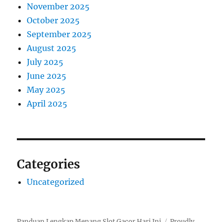
November 2025
October 2025
September 2025
August 2025
July 2025
June 2025
May 2025
April 2025
Categories
Uncategorized
Panduan Lengkap Menang Slot Gacor Hari Ini
Proudly