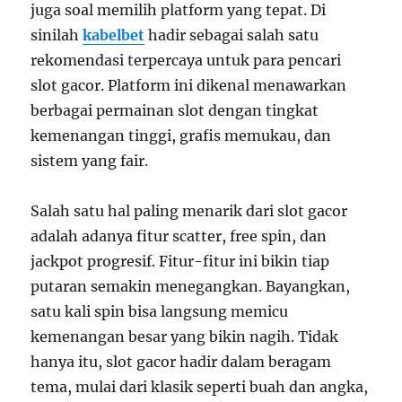
juga soal memilih platform yang tepat. Di
sinilah
kabelbet
hadir sebagai salah satu
rekomendasi terpercaya untuk para pencari
slot gacor. Platform ini dikenal menawarkan
berbagai permainan slot dengan tingkat
kemenangan tinggi, grafis memukau, dan
sistem yang fair.
Salah satu hal paling menarik dari slot gacor
adalah adanya fitur scatter, free spin, dan
jackpot progresif. Fitur-fitur ini bikin tiap
putaran semakin menegangkan. Bayangkan,
satu kali spin bisa langsung memicu
kemenangan besar yang bikin nagih. Tidak
hanya itu, slot gacor hadir dalam beragam
tema, mulai dari klasik seperti buah dan angka,