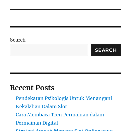
Search
SEARCH
Recent Posts
Pendekatan Psikologis Untuk Menangani
Kekalahan Dalam Slot
Cara Membaca Tren Permainan dalam
Permainan Digital