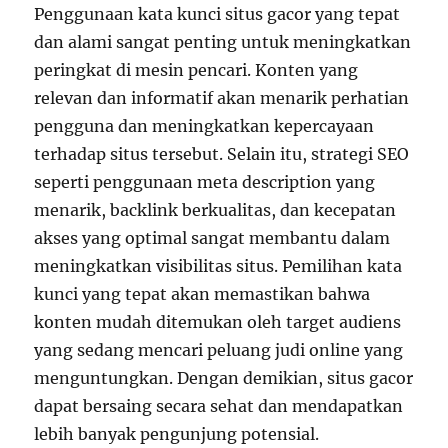
Penggunaan kata kunci situs gacor yang tepat
dan alami sangat penting untuk meningkatkan
peringkat di mesin pencari. Konten yang
relevan dan informatif akan menarik perhatian
pengguna dan meningkatkan kepercayaan
terhadap situs tersebut. Selain itu, strategi SEO
seperti penggunaan meta description yang
menarik, backlink berkualitas, dan kecepatan
akses yang optimal sangat membantu dalam
meningkatkan visibilitas situs. Pemilihan kata
kunci yang tepat akan memastikan bahwa
konten mudah ditemukan oleh target audiens
yang sedang mencari peluang judi online yang
menguntungkan. Dengan demikian, situs gacor
dapat bersaing secara sehat dan mendapatkan
lebih banyak pengunjung potensial.