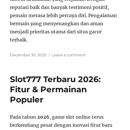
reputasi baik dan banyak testimoni positif,
pemain merasa lebih percaya diri. Pengalaman
bermain yang menyenangkan dan aman
menjadi prioritas utama dari situs gacor
terbaik.
Posted
on
December 30, 2025
Leave a comment
on
Keamanan
Transaksi
Pengguna
Slot777 Terbaru 2026:
di
Situs
Fitur & Permainan
Gacor
Populer
Berlisensi
Tinggi
Pada tahun
2026
, game slot online terus
berkembang pesat dengan inovasi fitur baru