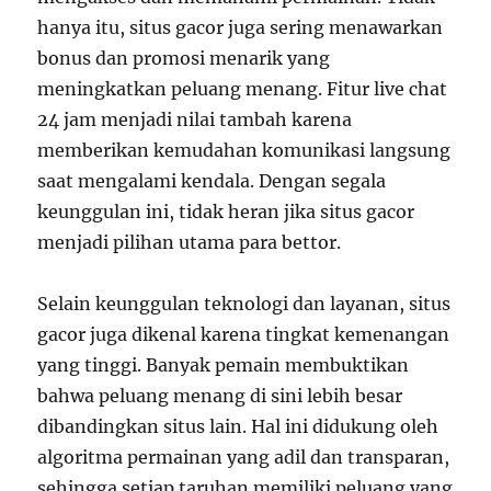
hanya itu, situs gacor juga sering menawarkan
bonus dan promosi menarik yang
meningkatkan peluang menang. Fitur live chat
24 jam menjadi nilai tambah karena
memberikan kemudahan komunikasi langsung
saat mengalami kendala. Dengan segala
keunggulan ini, tidak heran jika situs gacor
menjadi pilihan utama para bettor.
Selain keunggulan teknologi dan layanan, situs
gacor juga dikenal karena tingkat kemenangan
yang tinggi. Banyak pemain membuktikan
bahwa peluang menang di sini lebih besar
dibandingkan situs lain. Hal ini didukung oleh
algoritma permainan yang adil dan transparan,
sehingga setiap taruhan memiliki peluang yang