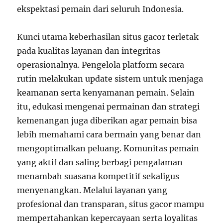
ekspektasi pemain dari seluruh Indonesia.
Kunci utama keberhasilan situs gacor terletak
pada kualitas layanan dan integritas
operasionalnya. Pengelola platform secara
rutin melakukan update sistem untuk menjaga
keamanan serta kenyamanan pemain. Selain
itu, edukasi mengenai permainan dan strategi
kemenangan juga diberikan agar pemain bisa
lebih memahami cara bermain yang benar dan
mengoptimalkan peluang. Komunitas pemain
yang aktif dan saling berbagi pengalaman
menambah suasana kompetitif sekaligus
menyenangkan. Melalui layanan yang
profesional dan transparan, situs gacor mampu
mempertahankan kepercayaan serta loyalitas