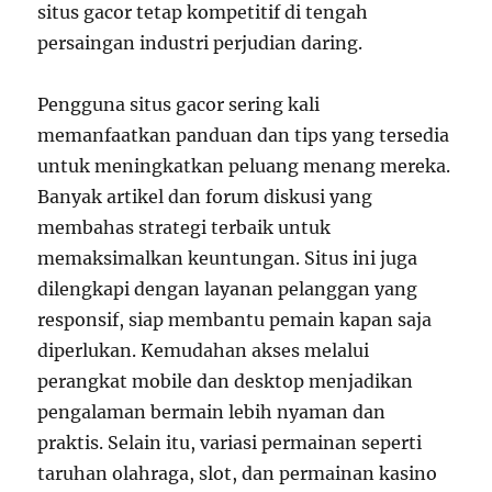
situs gacor tetap kompetitif di tengah
persaingan industri perjudian daring.
Pengguna situs gacor sering kali
memanfaatkan panduan dan tips yang tersedia
untuk meningkatkan peluang menang mereka.
Banyak artikel dan forum diskusi yang
membahas strategi terbaik untuk
memaksimalkan keuntungan. Situs ini juga
dilengkapi dengan layanan pelanggan yang
responsif, siap membantu pemain kapan saja
diperlukan. Kemudahan akses melalui
perangkat mobile dan desktop menjadikan
pengalaman bermain lebih nyaman dan
praktis. Selain itu, variasi permainan seperti
taruhan olahraga, slot, dan permainan kasino