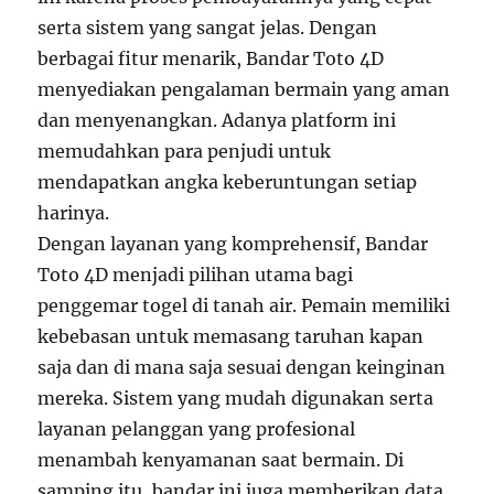
serta sistem yang sangat jelas. Dengan
berbagai fitur menarik, Bandar Toto 4D
menyediakan pengalaman bermain yang aman
dan menyenangkan. Adanya platform ini
memudahkan para penjudi untuk
mendapatkan angka keberuntungan setiap
harinya.
Dengan layanan yang komprehensif, Bandar
Toto 4D menjadi pilihan utama bagi
penggemar togel di tanah air. Pemain memiliki
kebebasan untuk memasang taruhan kapan
saja dan di mana saja sesuai dengan keinginan
mereka. Sistem yang mudah digunakan serta
layanan pelanggan yang profesional
menambah kenyamanan saat bermain. Di
samping itu, bandar ini juga memberikan data