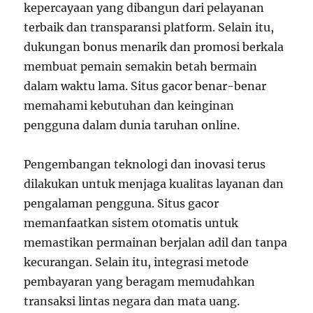
kepercayaan yang dibangun dari pelayanan
terbaik dan transparansi platform. Selain itu,
dukungan bonus menarik dan promosi berkala
membuat pemain semakin betah bermain
dalam waktu lama. Situs gacor benar-benar
memahami kebutuhan dan keinginan
pengguna dalam dunia taruhan online.
Pengembangan teknologi dan inovasi terus
dilakukan untuk menjaga kualitas layanan dan
pengalaman pengguna. Situs gacor
memanfaatkan sistem otomatis untuk
memastikan permainan berjalan adil dan tanpa
kecurangan. Selain itu, integrasi metode
pembayaran yang beragam memudahkan
transaksi lintas negara dan mata uang.