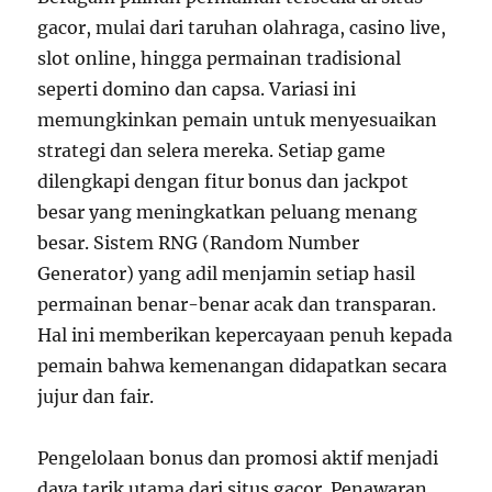
gacor, mulai dari taruhan olahraga, casino live,
slot online, hingga permainan tradisional
seperti domino dan capsa. Variasi ini
memungkinkan pemain untuk menyesuaikan
strategi dan selera mereka. Setiap game
dilengkapi dengan fitur bonus dan jackpot
besar yang meningkatkan peluang menang
besar. Sistem RNG (Random Number
Generator) yang adil menjamin setiap hasil
permainan benar-benar acak dan transparan.
Hal ini memberikan kepercayaan penuh kepada
pemain bahwa kemenangan didapatkan secara
jujur dan fair.
Pengelolaan bonus dan promosi aktif menjadi
daya tarik utama dari situs gacor. Penawaran