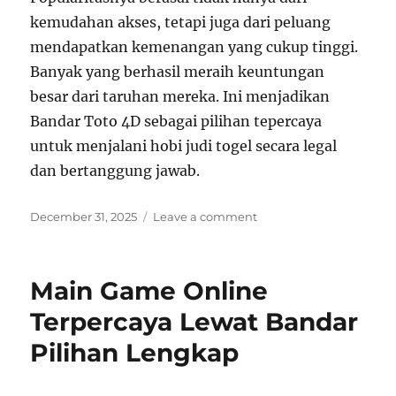
kemudahan akses, tetapi juga dari peluang
mendapatkan kemenangan yang cukup tinggi.
Banyak yang berhasil meraih keuntungan
besar dari taruhan mereka. Ini menjadikan
Bandar Toto 4D sebagai pilihan tepercaya
untuk menjalani hobi judi togel secara legal
dan bertanggung jawab.
Posted
on
December 31, 2025
Leave a comment
on
Bandar
Toto
4D
Main Game Online
Resmi
dengan
Terpercaya Lewat Bandar
Layanan
Pilihan Lengkap
Premium