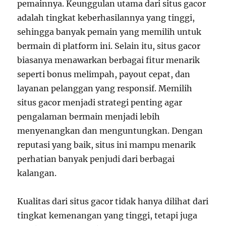
pemainnya. Keunggulan utama dari situs gacor
adalah tingkat keberhasilannya yang tinggi,
sehingga banyak pemain yang memilih untuk
bermain di platform ini. Selain itu, situs gacor
biasanya menawarkan berbagai fitur menarik
seperti bonus melimpah, payout cepat, dan
layanan pelanggan yang responsif. Memilih
situs gacor menjadi strategi penting agar
pengalaman bermain menjadi lebih
menyenangkan dan menguntungkan. Dengan
reputasi yang baik, situs ini mampu menarik
perhatian banyak penjudi dari berbagai
kalangan.
Kualitas dari situs gacor tidak hanya dilihat dari
tingkat kemenangan yang tinggi, tetapi juga