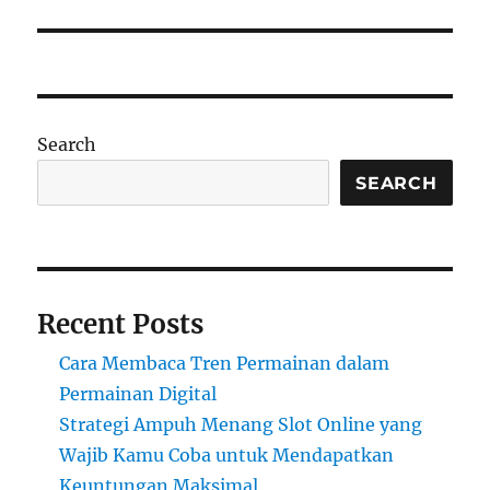
Search
SEARCH
Recent Posts
Cara Membaca Tren Permainan dalam
Permainan Digital
Strategi Ampuh Menang Slot Online yang
Wajib Kamu Coba untuk Mendapatkan
Keuntungan Maksimal