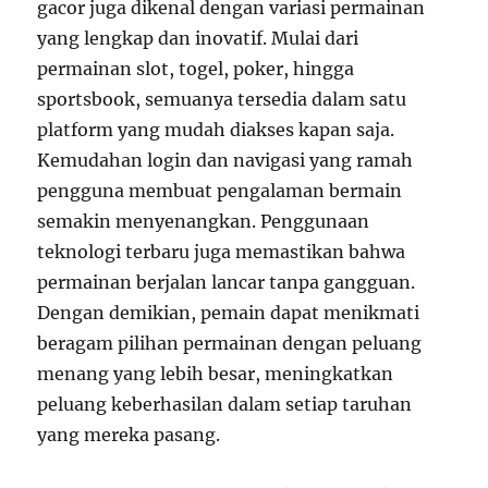
gacor juga dikenal dengan variasi permainan
yang lengkap dan inovatif. Mulai dari
permainan slot, togel, poker, hingga
sportsbook, semuanya tersedia dalam satu
platform yang mudah diakses kapan saja.
Kemudahan login dan navigasi yang ramah
pengguna membuat pengalaman bermain
semakin menyenangkan. Penggunaan
teknologi terbaru juga memastikan bahwa
permainan berjalan lancar tanpa gangguan.
Dengan demikian, pemain dapat menikmati
beragam pilihan permainan dengan peluang
menang yang lebih besar, meningkatkan
peluang keberhasilan dalam setiap taruhan
yang mereka pasang.