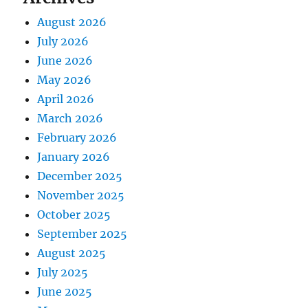
August 2026
July 2026
June 2026
May 2026
April 2026
March 2026
February 2026
January 2026
December 2025
November 2025
October 2025
September 2025
August 2025
July 2025
June 2025