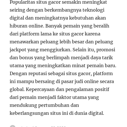
Popularitas situs gacor semakin meningkat
seiring dengan berkembangnya teknologi
digital dan meningkatnya kebutuhan akan
hiburan online. Banyak pemain yang beralih
dari platform lama ke situs gacor karena
menawarkan peluang lebih besar dan peluang
jackpot yang menggiurkan. Selain itu, promosi
dan bonus yang berlimpah menjadi daya tarik
utama yang meningkatkan minat pemain baru.
Dengan reputasi sebagai situs gacor, platform
ini mampu bersaing di pasar judi online secara
global. Kepercayaan dan pengalaman positif
dari pemain menjadi faktor utama yang
mendukung pertumbuhan dan
keberlangsungan situs ini di dunia digital.