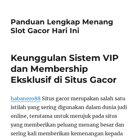
Panduan Lengkap Menang
Slot Gacor Hari Ini
Keunggulan Sistem VIP
dan Membership
Eksklusif di Situs Gacor
habanero88
Situs gacor merupakan salah satu
istilah yang sering digunakan dalam dunia judi
online, terutama untuk merujuk pada situs
yang memberikan peluang menang besar dan
sering kali memberikan kemenangan kepada