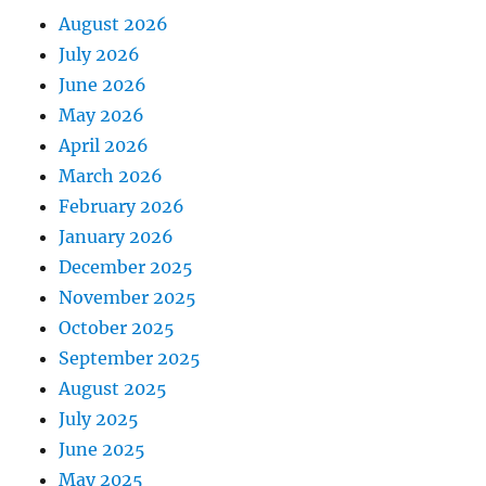
August 2026
July 2026
June 2026
May 2026
April 2026
March 2026
February 2026
January 2026
December 2025
November 2025
October 2025
September 2025
August 2025
July 2025
June 2025
May 2025