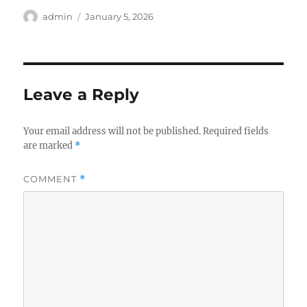
Author
Posted
admin
January 5, 2026
on
Leave a Reply
Your email address will not be published.
Required fields
are marked
*
COMMENT
*