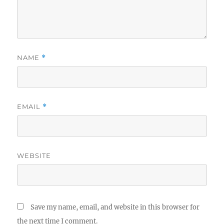
NAME
*
EMAIL
*
WEBSITE
Save my name, email, and website in this browser for
the next time I comment.