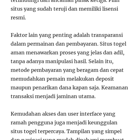
terlindungi dari ancaman pihak ketiga. Pilih
situs yang sudah teruji dan memiliki lisensi
resmi.
Faktor lain yang penting adalah transparansi
dalam permainan dan pembayaran. Situs togel
aman menawarkan proses yang jelas dan adil,
tanpa adanya manipulasi hasil. Selain itu,
metode pembayaran yang beragam dan cepat
memudahkan pemain melakukan deposit
maupun penarikan dana kapan saja. Keamanan
transaksi menjadi jaminan utama.
Kemudahan akses dan user interface yang
ramah pengguna juga menjadi keunggulan
situs togel terpercaya. Tampilan yang simpel