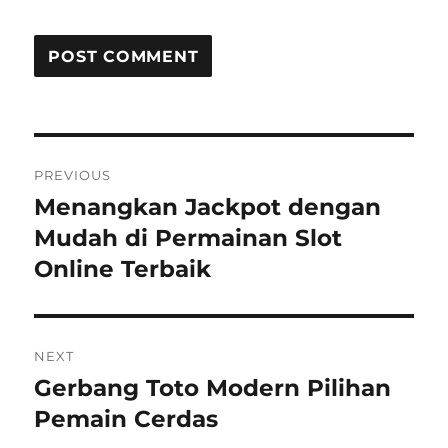
Post
PREVIOUS
navigation
Menangkan Jackpot dengan
Previous
post:
Mudah di Permainan Slot
Online Terbaik
NEXT
Gerbang Toto Modern Pilihan
Next
post:
Pemain Cerdas