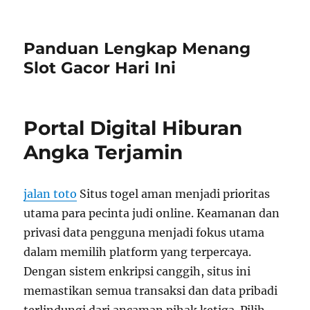
Panduan Lengkap Menang
Slot Gacor Hari Ini
Portal Digital Hiburan
Angka Terjamin
jalan toto
Situs togel aman menjadi prioritas
utama para pecinta judi online. Keamanan dan
privasi data pengguna menjadi fokus utama
dalam memilih platform yang terpercaya.
Dengan sistem enkripsi canggih, situs ini
memastikan semua transaksi dan data pribadi