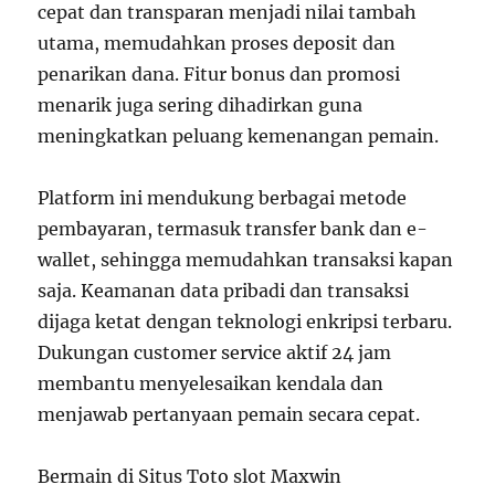
cepat dan transparan menjadi nilai tambah
utama, memudahkan proses deposit dan
penarikan dana. Fitur bonus dan promosi
menarik juga sering dihadirkan guna
meningkatkan peluang kemenangan pemain.
Platform ini mendukung berbagai metode
pembayaran, termasuk transfer bank dan e-
wallet, sehingga memudahkan transaksi kapan
saja. Keamanan data pribadi dan transaksi
dijaga ketat dengan teknologi enkripsi terbaru.
Dukungan customer service aktif 24 jam
membantu menyelesaikan kendala dan
menjawab pertanyaan pemain secara cepat.
Bermain di Situs Toto slot Maxwin