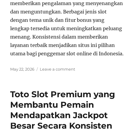
memberikan pengalaman yang menyenangkan
dan menguntungkan. Berbagai jenis slot
dengan tema unik dan fitur bonus yang
lengkap tersedia untuk meningkatkan peluang
menang. Konsistensi dalam memberikan
layanan terbaik menjadikan situs ini pilihan
utama bagi penggemar slot online di Indonesia.
Posted
on
May 22, 2026
Leave a comment
on
Daftar
Toto
Slot
Toto Slot Premium yang
Terbaik
dengan
Membantu Pemain
Permainan
Mendapatkan Jackpot
Digital
Paling
Besar Secara Konsisten
Populer