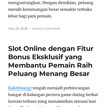
menguntungkan. Dengan demikian, peluang
meraih kemenangan besar semakin terbuka
lebar bagi para pemain.
Posted
on
May 29, 2026
Leave a comment
on
Website
Game
Android
Slot Online dengan Fitur
Online
dengan
Bonus Eksklusif yang
Tampilan
Membantu Pemain Raih
Ringan
dan
Peluang Menang Besar
Cepat
Kakekwangi
tengah menjadi perbincangan
hangat di kalangan pecinta game daring berkat
inovasi terbaru yang menawarkan sensasi luar