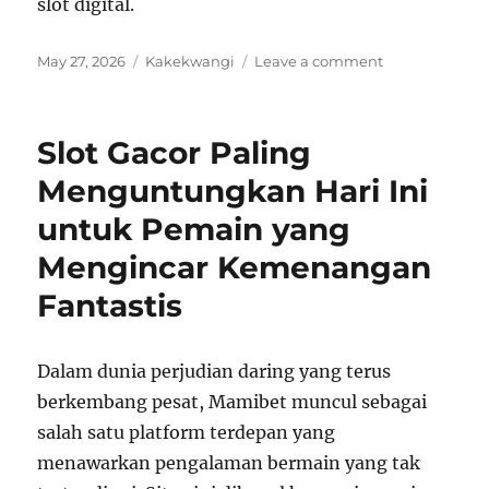
slot digital.
Posted
Tags
on
May 27, 2026
Kakekwangi
Leave a comment
on
Slot
Online
dengan
Slot Gacor Paling
Fitur
Bonus
Menguntungkan Hari Ini
Eksklusif
untuk Pemain yang
yang
Membantu
Mengincar Kemenangan
Pemain
Raih
Fantastis
Peluang
Menang
Besar
Dalam dunia perjudian daring yang terus
berkembang pesat, Mamibet muncul sebagai
salah satu platform terdepan yang
menawarkan pengalaman bermain yang tak