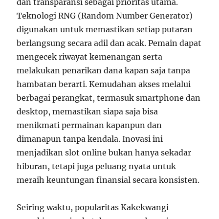
dan transparansi sebagai prioritas utama.
Teknologi RNG (Random Number Generator)
digunakan untuk memastikan setiap putaran
berlangsung secara adil dan acak. Pemain dapat
mengecek riwayat kemenangan serta
melakukan penarikan dana kapan saja tanpa
hambatan berarti. Kemudahan akses melalui
berbagai perangkat, termasuk smartphone dan
desktop, memastikan siapa saja bisa
menikmati permainan kapanpun dan
dimanapun tanpa kendala. Inovasi ini
menjadikan slot online bukan hanya sekadar
hiburan, tetapi juga peluang nyata untuk
meraih keuntungan finansial secara konsisten.
Seiring waktu, popularitas Kakekwangi