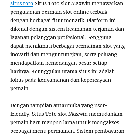
Mengincar
situs toto
Situs Toto slot Maxwin menawarkan
Kemenangan
pengalaman bermain slot online terbaik
Fantastis
dengan berbagai fitur menarik. Platform ini
dikenal dengan sistem keamanan terjamin dan
layanan pelanggan profesional. Pengguna
dapat menikmati berbagai permainan slot yang
inovatif dan menguntungkan, serta peluang
mendapatkan kemenangan besar setiap
harinya. Keunggulan utama situs ini adalah
fokus pada kenyamanan dan kepercayaan
pemain.
Dengan tampilan antarmuka yang user-
friendly, Situs Toto slot Maxwin memudahkan
pemain baru maupun lama untuk mengakses
berbagai menu permainan. Sistem pembayaran