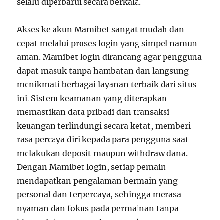
selalu diperbarui secara berkala.
Akses ke akun Mamibet sangat mudah dan
cepat melalui proses login yang simpel namun
aman. Mamibet login dirancang agar pengguna
dapat masuk tanpa hambatan dan langsung
menikmati berbagai layanan terbaik dari situs
ini. Sistem keamanan yang diterapkan
memastikan data pribadi dan transaksi
keuangan terlindungi secara ketat, memberi
rasa percaya diri kepada para pengguna saat
melakukan deposit maupun withdraw dana.
Dengan Mamibet login, setiap pemain
mendapatkan pengalaman bermain yang
personal dan terpercaya, sehingga merasa
nyaman dan fokus pada permainan tanpa