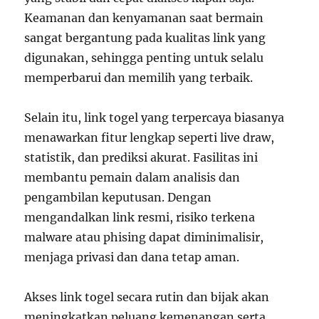
Keamanan dan kenyamanan saat bermain
sangat bergantung pada kualitas link yang
digunakan, sehingga penting untuk selalu
memperbarui dan memilih yang terbaik.
Selain itu, link togel yang terpercaya biasanya
menawarkan fitur lengkap seperti live draw,
statistik, dan prediksi akurat. Fasilitas ini
membantu pemain dalam analisis dan
pengambilan keputusan. Dengan
mengandalkan link resmi, risiko terkena
malware atau phising dapat diminimalisir,
menjaga privasi dan dana tetap aman.
Akses link togel secara rutin dan bijak akan
meningkatkan peluang kemenangan serta