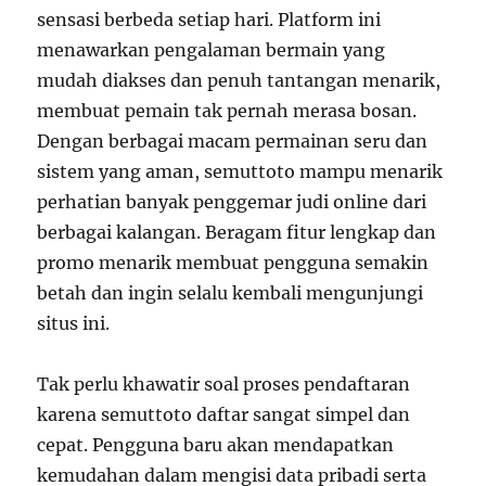
sensasi berbeda setiap hari. Platform ini
menawarkan pengalaman bermain yang
mudah diakses dan penuh tantangan menarik,
membuat pemain tak pernah merasa bosan.
Dengan berbagai macam permainan seru dan
sistem yang aman, semuttoto mampu menarik
perhatian banyak penggemar judi online dari
berbagai kalangan. Beragam fitur lengkap dan
promo menarik membuat pengguna semakin
betah dan ingin selalu kembali mengunjungi
situs ini.
Tak perlu khawatir soal proses pendaftaran
karena semuttoto daftar sangat simpel dan
cepat. Pengguna baru akan mendapatkan
kemudahan dalam mengisi data pribadi serta