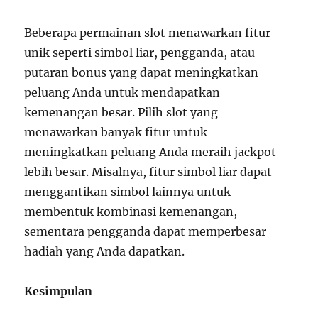
Beberapa permainan slot menawarkan fitur
unik seperti simbol liar, pengganda, atau
putaran bonus yang dapat meningkatkan
peluang Anda untuk mendapatkan
kemenangan besar. Pilih slot yang
menawarkan banyak fitur untuk
meningkatkan peluang Anda meraih jackpot
lebih besar. Misalnya, fitur simbol liar dapat
menggantikan simbol lainnya untuk
membentuk kombinasi kemenangan,
sementara pengganda dapat memperbesar
hadiah yang Anda dapatkan.
Kesimpulan