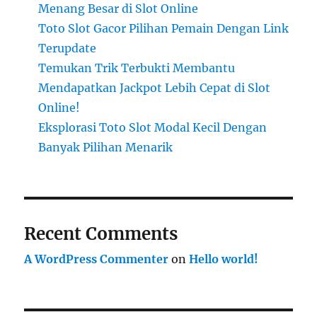
Menang Besar di Slot Online
Toto Slot Gacor Pilihan Pemain Dengan Link
Terupdate
Temukan Trik Terbukti Membantu
Mendapatkan Jackpot Lebih Cepat di Slot
Online!
Eksplorasi Toto Slot Modal Kecil Dengan
Banyak Pilihan Menarik
Recent Comments
A WordPress Commenter
on
Hello world!