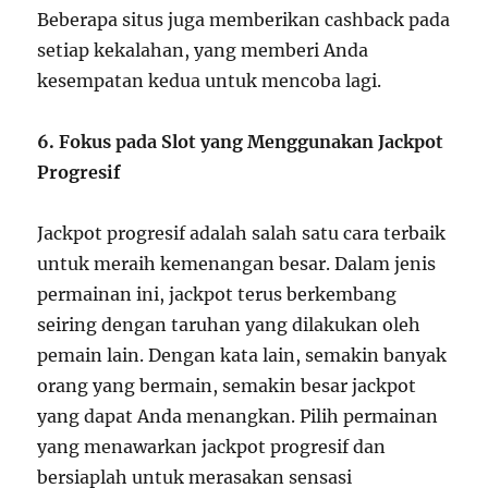
Beberapa situs juga memberikan cashback pada
setiap kekalahan, yang memberi Anda
kesempatan kedua untuk mencoba lagi.
6. Fokus pada Slot yang Menggunakan Jackpot
Progresif
Jackpot progresif adalah salah satu cara terbaik
untuk meraih kemenangan besar. Dalam jenis
permainan ini, jackpot terus berkembang
seiring dengan taruhan yang dilakukan oleh
pemain lain. Dengan kata lain, semakin banyak
orang yang bermain, semakin besar jackpot
yang dapat Anda menangkan. Pilih permainan
yang menawarkan jackpot progresif dan
bersiaplah untuk merasakan sensasi