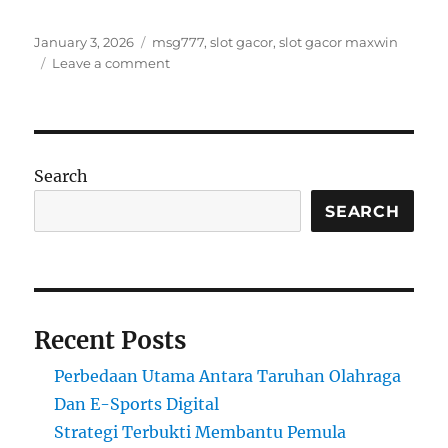
Posted
Tags
January 3, 2026
msg777
,
slot gacor
,
slot gacor maxwin
on
on
Leave a comment
Trik
Slot
Terbaru
yang
Banyak
Search
Memberikan
Jackpot,
SEARCH
Coba
dan
Buktikan
Sendiri!
Recent Posts
Perbedaan Utama Antara Taruhan Olahraga
Dan E-Sports Digital
Strategi Terbukti Membantu Pemula