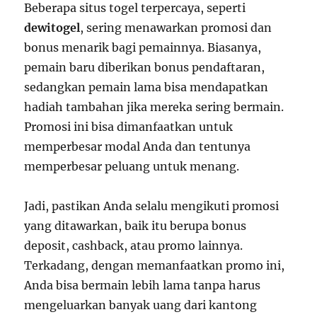
Beberapa situs togel terpercaya, seperti
dewitogel
, sering menawarkan promosi dan
bonus menarik bagi pemainnya. Biasanya,
pemain baru diberikan bonus pendaftaran,
sedangkan pemain lama bisa mendapatkan
hadiah tambahan jika mereka sering bermain.
Promosi ini bisa dimanfaatkan untuk
memperbesar modal Anda dan tentunya
memperbesar peluang untuk menang.
Jadi, pastikan Anda selalu mengikuti promosi
yang ditawarkan, baik itu berupa bonus
deposit, cashback, atau promo lainnya.
Terkadang, dengan memanfaatkan promo ini,
Anda bisa bermain lebih lama tanpa harus
mengeluarkan banyak uang dari kantong