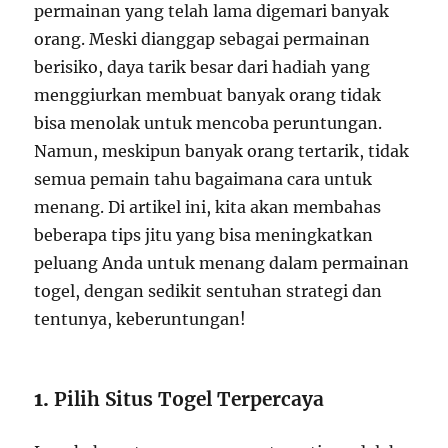
permainan yang telah lama digemari banyak
orang. Meski dianggap sebagai permainan
berisiko, daya tarik besar dari hadiah yang
menggiurkan membuat banyak orang tidak
bisa menolak untuk mencoba peruntungan.
Namun, meskipun banyak orang tertarik, tidak
semua pemain tahu bagaimana cara untuk
menang. Di artikel ini, kita akan membahas
beberapa tips jitu yang bisa meningkatkan
peluang Anda untuk menang dalam permainan
togel, dengan sedikit sentuhan strategi dan
tentunya, keberuntungan!
1.
Pilih Situs Togel Terpercaya