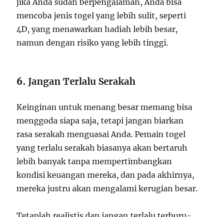
jika Anda sudah berpengalaman, Anda bisa
mencoba jenis togel yang lebih sulit, seperti
4D, yang menawarkan hadiah lebih besar,
namun dengan risiko yang lebih tinggi.
6.
Jangan Terlalu Serakah
Keinginan untuk menang besar memang bisa
menggoda siapa saja, tetapi jangan biarkan
rasa serakah menguasai Anda. Pemain togel
yang terlalu serakah biasanya akan bertaruh
lebih banyak tanpa mempertimbangkan
kondisi keuangan mereka, dan pada akhirnya,
mereka justru akan mengalami kerugian besar.
Tetaplah realistis dan jangan terlalu terburu-