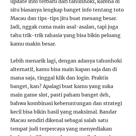
update info terbaru dari tahunhoki, karena di
situ biasanya lengkap banget info tentang toto
Macau dan tips-tips jitu buat menang besar.
Jadi, nggak cuma main asal-asalan, tapi juga
tahu trik-trik rahasia yang bisa bikin peluang
kamu makin besar.
Lebih menarik lagi, dengan adanya tahunhoki
alternatif, kamu bisa main kapan saja dan di
mana saja, tinggal klik dan login. Praktis
banget, kan? Apalagi buat kamu yang suka
main game slot, pasti paham banget deh,
bahwa kombinasi keberuntungan dan strategi
kecil bisa bikin hasil yang maksimal. Bandar
Macau sendiri dikenal sebagai salah satu
tempat judi terpercaya yang menyediakan