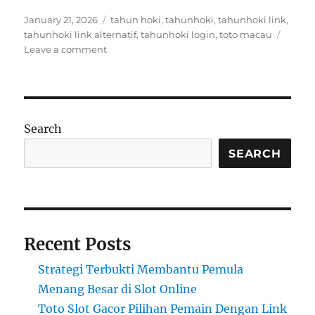
Posted
Tags
January 21, 2026
tahun hoki
,
tahunhoki
,
tahunhoki link
,
on
tahunhoki link alternatif
,
tahunhoki login
,
toto macau
on
Leave a comment
Tips
Jitu
Main
Togel
Macau,
Search
Cuan
Setiap
SEARCH
Hari
Recent Posts
Strategi Terbukti Membantu Pemula
Menang Besar di Slot Online
Toto Slot Gacor Pilihan Pemain Dengan Link