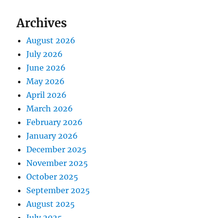
Archives
August 2026
July 2026
June 2026
May 2026
April 2026
March 2026
February 2026
January 2026
December 2025
November 2025
October 2025
September 2025
August 2025
July 2025