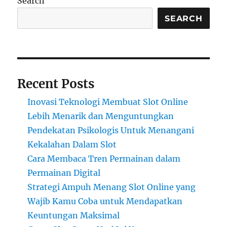
Search
Membuat
Pemula
SEARCH
Langsung
Jadi
Jutawan!
Recent Posts
Inovasi Teknologi Membuat Slot Online
Lebih Menarik dan Menguntungkan
Pendekatan Psikologis Untuk Menangani
Kekalahan Dalam Slot
Cara Membaca Tren Permainan dalam
Permainan Digital
Strategi Ampuh Menang Slot Online yang
Wajib Kamu Coba untuk Mendapatkan
Keuntungan Maksimal