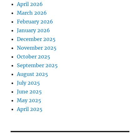
April 2026
March 2026
February 2026
January 2026
December 2025
November 2025
October 2025
September 2025
August 2025
July 2025
June 2025
May 2025
April 2025