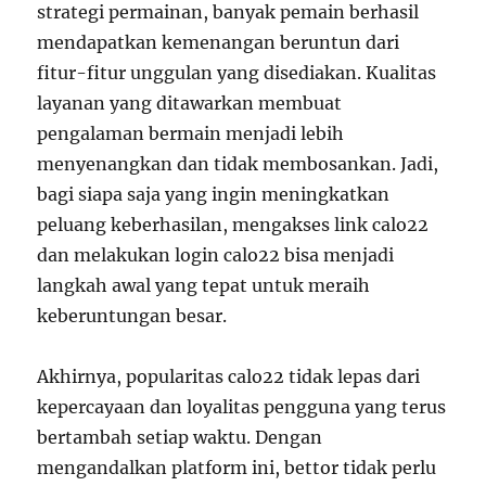
strategi permainan, banyak pemain berhasil
mendapatkan kemenangan beruntun dari
fitur-fitur unggulan yang disediakan. Kualitas
layanan yang ditawarkan membuat
pengalaman bermain menjadi lebih
menyenangkan dan tidak membosankan. Jadi,
bagi siapa saja yang ingin meningkatkan
peluang keberhasilan, mengakses link calo22
dan melakukan login calo22 bisa menjadi
langkah awal yang tepat untuk meraih
keberuntungan besar.
Akhirnya, popularitas calo22 tidak lepas dari
kepercayaan dan loyalitas pengguna yang terus
bertambah setiap waktu. Dengan
mengandalkan platform ini, bettor tidak perlu