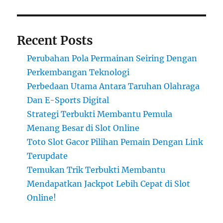
Recent Posts
Perubahan Pola Permainan Seiring Dengan
Perkembangan Teknologi
Perbedaan Utama Antara Taruhan Olahraga
Dan E-Sports Digital
Strategi Terbukti Membantu Pemula
Menang Besar di Slot Online
Toto Slot Gacor Pilihan Pemain Dengan Link
Terupdate
Temukan Trik Terbukti Membantu
Mendapatkan Jackpot Lebih Cepat di Slot
Online!