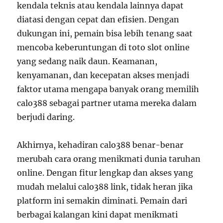
kendala teknis atau kendala lainnya dapat
diatasi dengan cepat dan efisien. Dengan
dukungan ini, pemain bisa lebih tenang saat
mencoba keberuntungan di toto slot online
yang sedang naik daun. Keamanan,
kenyamanan, dan kecepatan akses menjadi
faktor utama mengapa banyak orang memilih
calo388 sebagai partner utama mereka dalam
berjudi daring.
Akhirnya, kehadiran calo388 benar-benar
merubah cara orang menikmati dunia taruhan
online. Dengan fitur lengkap dan akses yang
mudah melalui calo388 link, tidak heran jika
platform ini semakin diminati. Pemain dari
berbagai kalangan kini dapat menikmati