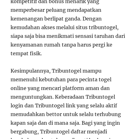
kompetitif dan bonus menarik yang
memperbesar peluang mendapatkan
kemenangan berlipat ganda. Dengan
kemudahan akses melalui situs tribuntogel,
siapa saja bisa menikmati sensasi taruhan dari
kenyamanan rumah tanpa harus pergi ke
tempat fisik.
Kesimpulannya, Tribuntogel mampu
memenuhi kebutuhan para pecinta togel
online yang mencari platform aman dan
menguntungkan. Keberadaan Tribuntogel
login dan Tribuntogel link yang selalu aktif
memudahkan bettor untuk selalu terhubung
kapan saja dan di mana saja. Bagi yang ingin
bergabung, Tribuntogel daftar menjadi