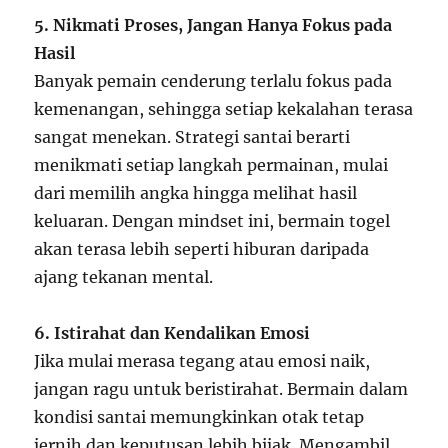
5. Nikmati Proses, Jangan Hanya Fokus pada
Hasil
Banyak pemain cenderung terlalu fokus pada
kemenangan, sehingga setiap kekalahan terasa
sangat menekan. Strategi santai berarti
menikmati setiap langkah permainan, mulai
dari memilih angka hingga melihat hasil
keluaran. Dengan mindset ini, bermain togel
akan terasa lebih seperti hiburan daripada
ajang tekanan mental.
6. Istirahat dan Kendalikan Emosi
Jika mulai merasa tegang atau emosi naik,
jangan ragu untuk beristirahat. Bermain dalam
kondisi santai memungkinkan otak tetap
jernih dan keputusan lebih bijak. Mengambil