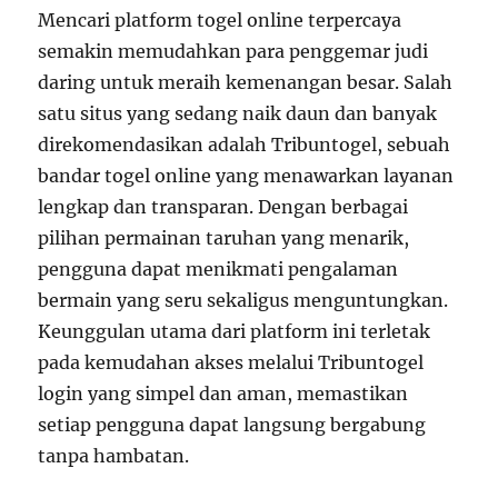
Mencari platform togel online terpercaya
semakin memudahkan para penggemar judi
daring untuk meraih kemenangan besar. Salah
satu situs yang sedang naik daun dan banyak
direkomendasikan adalah Tribuntogel, sebuah
bandar togel online yang menawarkan layanan
lengkap dan transparan. Dengan berbagai
pilihan permainan taruhan yang menarik,
pengguna dapat menikmati pengalaman
bermain yang seru sekaligus menguntungkan.
Keunggulan utama dari platform ini terletak
pada kemudahan akses melalui Tribuntogel
login yang simpel dan aman, memastikan
setiap pengguna dapat langsung bergabung
tanpa hambatan.