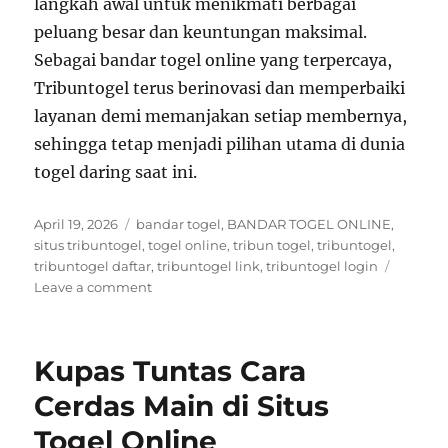
langkah awal untuk menikmati berbagai
peluang besar dan keuntungan maksimal.
Sebagai bandar togel online yang terpercaya,
Tribuntogel terus berinovasi dan memperbaiki
layanan demi memanjakan setiap membernya,
sehingga tetap menjadi pilihan utama di dunia
togel daring saat ini.
Posted
Tags
April 19, 2026
bandar togel
,
BANDAR TOGEL ONLINE
,
on
situs tribuntogel
,
togel online
,
tribun togel
,
tribuntogel
,
tribuntogel daftar
,
tribuntogel link
,
tribuntogel login
on
Leave a comment
Tingkatkan
kemenangan
togel
Kupas Tuntas Cara
online
dengan
Cerdas Main di Situs
pendekatan
Togel Online
cerdas