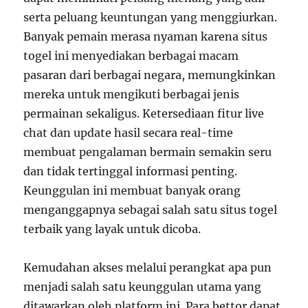
serta peluang keuntungan yang menggiurkan.
Banyak pemain merasa nyaman karena situs
togel ini menyediakan berbagai macam
pasaran dari berbagai negara, memungkinkan
mereka untuk mengikuti berbagai jenis
permainan sekaligus. Ketersediaan fitur live
chat dan update hasil secara real-time
membuat pengalaman bermain semakin seru
dan tidak tertinggal informasi penting.
Keunggulan ini membuat banyak orang
menganggapnya sebagai salah satu situs togel
terbaik yang layak untuk dicoba.
Kemudahan akses melalui perangkat apa pun
menjadi salah satu keunggulan utama yang
ditawarkan oleh platform ini. Para bettor dapat