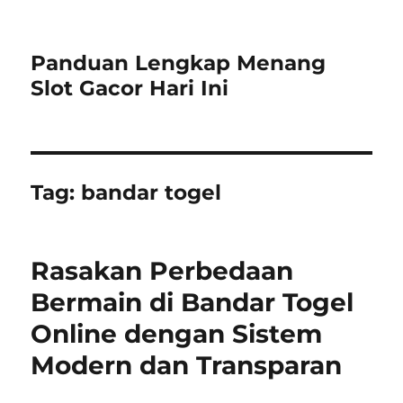
Panduan Lengkap Menang
Slot Gacor Hari Ini
Tag:
bandar togel
Rasakan Perbedaan
Bermain di Bandar Togel
Online dengan Sistem
Modern dan Transparan