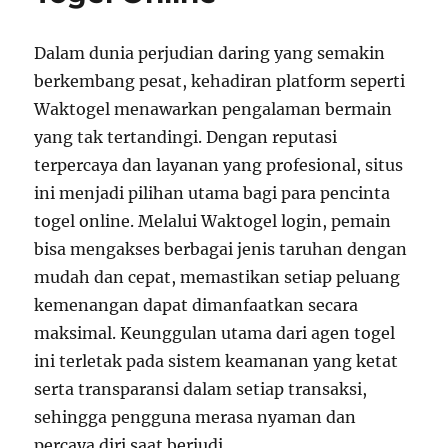
bandar
togel
online
Dalam dunia perjudian daring yang semakin
terpercaya
berkembang pesat, kehadiran platform seperti
Waktogel menawarkan pengalaman bermain
yang tak tertandingi. Dengan reputasi
terpercaya dan layanan yang profesional, situs
ini menjadi pilihan utama bagi para pencinta
togel online. Melalui Waktogel login, pemain
bisa mengakses berbagai jenis taruhan dengan
mudah dan cepat, memastikan setiap peluang
kemenangan dapat dimanfaatkan secara
maksimal. Keunggulan utama dari agen togel
ini terletak pada sistem keamanan yang ketat
serta transparansi dalam setiap transaksi,
sehingga pengguna merasa nyaman dan
percaya diri saat berjudi.