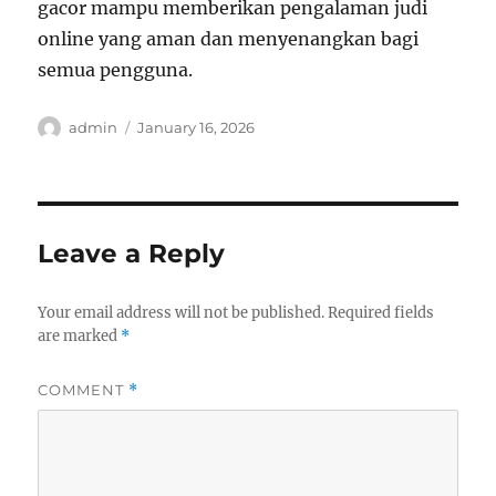
gacor mampu memberikan pengalaman judi
online yang aman dan menyenangkan bagi
semua pengguna.
Author
Posted
admin
January 16, 2026
on
Leave a Reply
Your email address will not be published.
Required fields
are marked
*
COMMENT
*