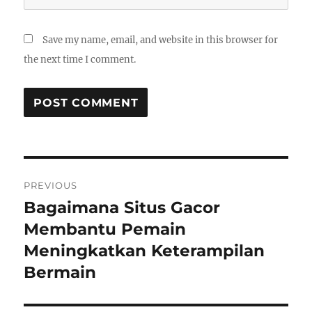
Save my name, email, and website in this browser for
the next time I comment.
Post
PREVIOUS
navigation
Bagaimana Situs Gacor
Previous
post:
Membantu Pemain
Meningkatkan Keterampilan
Bermain