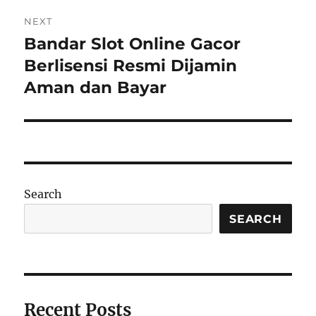
NEXT
Bandar Slot Online Gacor
Next
post:
Berlisensi Resmi Dijamin
Aman dan Bayar
Search
SEARCH
Recent Posts