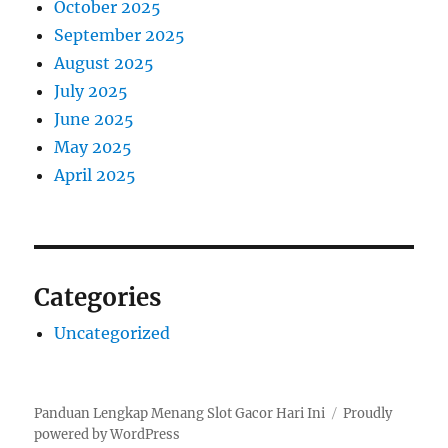
October 2025
September 2025
August 2025
July 2025
June 2025
May 2025
April 2025
Categories
Uncategorized
Panduan Lengkap Menang Slot Gacor Hari Ini
Proudly
powered by WordPress