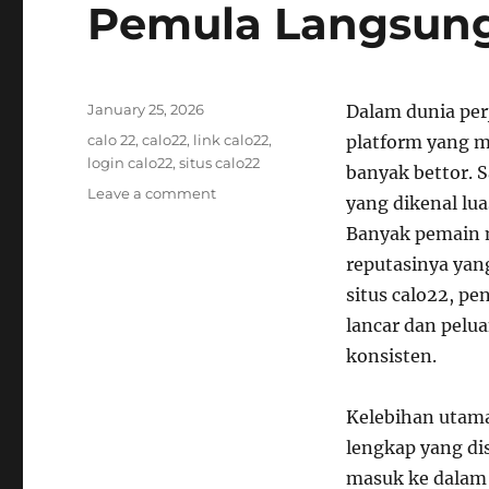
Pemula Langsung
Posted
January 25, 2026
Dalam dunia pe
on
Tags
calo 22
,
calo22
,
link calo22
,
platform yang 
login calo22
,
situs calo22
banyak bettor. 
on
Leave a comment
yang dikenal lua
Inilah
Banyak pemain 
Situs
Slot
reputasinya yan
Gacor
situs calo22, p
yang
lancar dan pelu
Membuat
Pemula
konsisten.
Langsung
Jadi
Kelebihan utama
Jutawan!
lengkap yang dis
masuk ke dalam