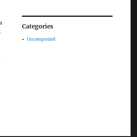
a
Categories
k
Uncategorized
h