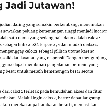
 Jadi Jutawan!
rjudian daring yang semakin berkembang, menemukan
menawarkan peluang kemenangan tinggi menjadi incara
Salah satu nama yang sedang naik daun adalah calo22,
s sebagai link calo22 terpercaya dan mudah diakses.
menganggap calo22 sebagai pilihan utama karena
g solid dan layanan yang responsif. Dengan mengunjung
engguna dapat menikmati pengalaman bermain yang
ang besar untuk meraih kemenangan besar secara
 dari calo22 terletak pada kemudahan akses dan fitur
ediakan. Melalui login calo22, bettor dapat langsung
 akun mereka tanpa hambatan berarti, memastikan