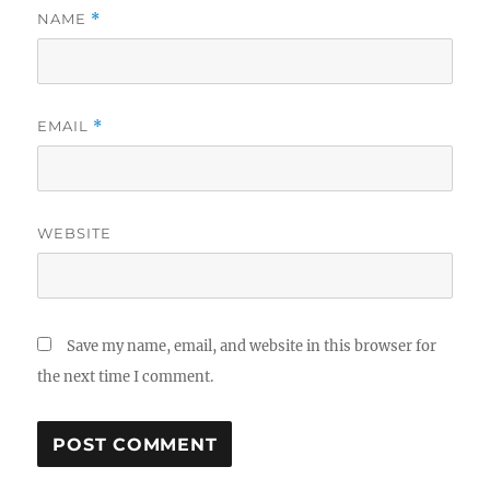
NAME
*
EMAIL
*
WEBSITE
Save my name, email, and website in this browser for
the next time I comment.