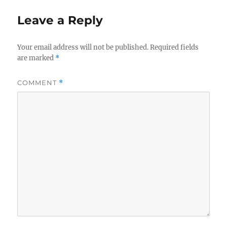
Leave a Reply
Your email address will not be published.
Required fields
are marked
*
COMMENT
*