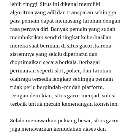
lebih tinggi. Situs ini dikenal memiliki
algoritma yang adil dan transparan sehingga
para pemain dapat memasang taruhan dengan
rasa percaya diri. Banyak pemain yang sudah
membuktikan sendiri tingkat keberhasilan
mereka saat bermain di situs gacor, karena
sistemnya yang selalu diperbarui dan
dioptimalkan secara berkala. Berbagai
permainan seperti slot, poker, dan taruhan
olahraga tersedia lengkap sehingga pemain
tidak perlu berpindah-pindah platform.
Dengan demikian, situs gacor menjadi solusi
terbaik untuk meraih kemenangan konsisten.
Selain menawarkan peluang besar, situs gacor
juga menawarkan kemudahan akses dan