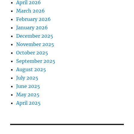
April 2026
March 2026
February 2026
January 2026
December 2025
November 2025
October 2025
September 2025
August 2025
July 2025
June 2025
May 2025
April 2025