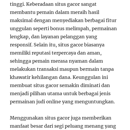
tinggi. Keberadaan situs gacor sangat
membantu pemain dalam meraih hasil
maksimal dengan menyediakan berbagai fitur
unggulan seperti bonus melimpah, permainan
lengkap, dan layanan pelanggan yang
responsif. Selain itu, situs gacor biasanya
memiliki reputasi terpercaya dan aman,
sehingga pemain merasa nyaman dalam
melakukan transaksi maupun bermain tanpa
khawatir kehilangan dana. Keunggulan ini
membuat situs gacor semakin diminati dan
menjadi pilihan utama untuk berbagai jenis
permainan judi online yang menguntungkan.
Menggunakan situs gacor juga memberikan
manfaat besar dari segi peluang menang yang