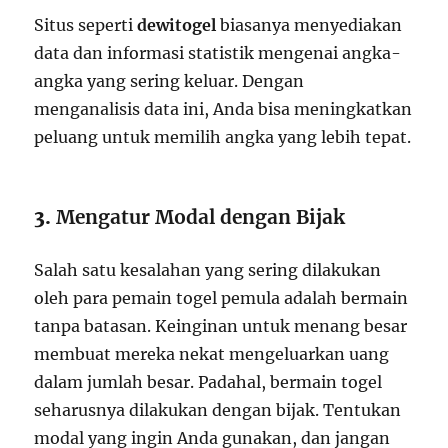
Situs seperti
dewitogel
biasanya menyediakan
data dan informasi statistik mengenai angka-
angka yang sering keluar. Dengan
menganalisis data ini, Anda bisa meningkatkan
peluang untuk memilih angka yang lebih tepat.
3.
Mengatur Modal dengan Bijak
Salah satu kesalahan yang sering dilakukan
oleh para pemain togel pemula adalah bermain
tanpa batasan. Keinginan untuk menang besar
membuat mereka nekat mengeluarkan uang
dalam jumlah besar. Padahal, bermain togel
seharusnya dilakukan dengan bijak. Tentukan
modal yang ingin Anda gunakan, dan jangan