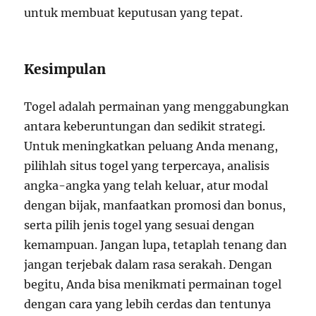
untuk membuat keputusan yang tepat.
Kesimpulan
Togel adalah permainan yang menggabungkan
antara keberuntungan dan sedikit strategi.
Untuk meningkatkan peluang Anda menang,
pilihlah situs togel yang terpercaya, analisis
angka-angka yang telah keluar, atur modal
dengan bijak, manfaatkan promosi dan bonus,
serta pilih jenis togel yang sesuai dengan
kemampuan. Jangan lupa, tetaplah tenang dan
jangan terjebak dalam rasa serakah. Dengan
begitu, Anda bisa menikmati permainan togel
dengan cara yang lebih cerdas dan tentunya