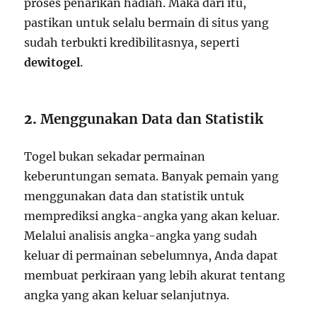
proses penarikan hadiah. Maka dari itu,
pastikan untuk selalu bermain di situs yang
sudah terbukti kredibilitasnya, seperti
dewitogel
.
2.
Menggunakan Data dan Statistik
Togel bukan sekadar permainan
keberuntungan semata. Banyak pemain yang
menggunakan data dan statistik untuk
memprediksi angka-angka yang akan keluar.
Melalui analisis angka-angka yang sudah
keluar di permainan sebelumnya, Anda dapat
membuat perkiraan yang lebih akurat tentang
angka yang akan keluar selanjutnya.