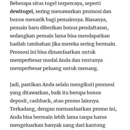
Beberapa situs togel terpercaya, seperti
dewitogel
, sering menawarkan promosi dan
bonus menarik bagi pemainnya. Biasanya,
pemain baru diberikan bonus pendaftaran,
sedangkan pemain lama bisa mendapatkan
hadiah tambahan jika mereka sering bermain.
Promosi ini bisa dimanfaatkan untuk
memperbesar modal Anda dan tentunya
memperbesar peluang untuk menang.
Jadi, pastikan Anda selalu mengikuti promosi
yang ditawarkan, baik itu berupa bonus
deposit, cashback, atau promo lainnya.
Terkadang, dengan memanfaatkan promo ini,
Anda bisa bermain lebih lama tanpa harus
mengeluarkan banyak uang dari kantong