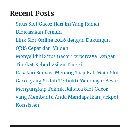
Recent Posts
Situs Slot Gacor Hari Ini Yang Ramai
Dibicarakan Pemain
Link Slot Online 2026 dengan Dukungan
QRIS Cepat dan Mudah
Menyelidiki Situs Gacor Terpercaya Dengan
Tingkat Keberhasilan Tinggi
Rasakan Sensasi Menang Tiap Kali Main Slot
Gacor yang Sudah Terbukti Membayar Besar!
Mengungkap Teknik Rahasia Slot Gacor
yang Membantu Anda Mendapatkan Jackpot
Konsisten