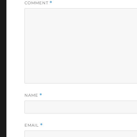
COMMENT
*
NAME
*
EMAIL
*