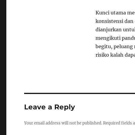
Kunci utama mer
konsistensi dan 
dianjurkan untu
mengikuti pandu
begitu, peluang
risiko kalah dap
Leave a Reply
Your email address will not be published.
Required fields