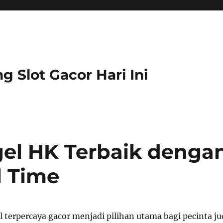
Slot Gacor Hari Ini
el HK Terbaik denga
l Time
 terpercaya gacor menjadi pilihan utama bagi pecinta ju