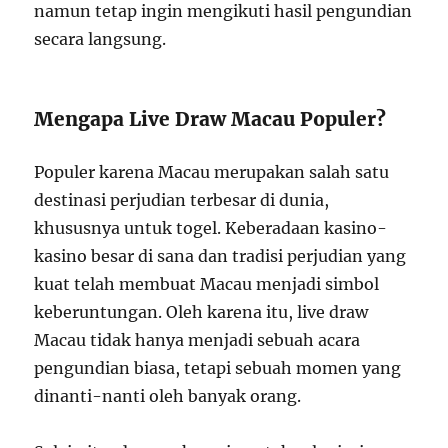
namun tetap ingin mengikuti hasil pengundian
secara langsung.
Mengapa Live Draw Macau Populer?
Populer karena Macau merupakan salah satu
destinasi perjudian terbesar di dunia,
khususnya untuk togel. Keberadaan kasino-
kasino besar di sana dan tradisi perjudian yang
kuat telah membuat Macau menjadi simbol
keberuntungan. Oleh karena itu, live draw
Macau tidak hanya menjadi sebuah acara
pengundian biasa, tetapi sebuah momen yang
dinanti-nanti oleh banyak orang.