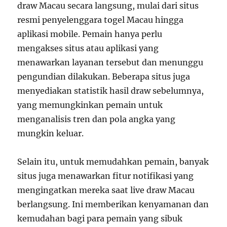
draw Macau secara langsung, mulai dari situs
resmi penyelenggara togel Macau hingga
aplikasi mobile. Pemain hanya perlu
mengakses situs atau aplikasi yang
menawarkan layanan tersebut dan menunggu
pengundian dilakukan. Beberapa situs juga
menyediakan statistik hasil draw sebelumnya,
yang memungkinkan pemain untuk
menganalisis tren dan pola angka yang
mungkin keluar.
Selain itu, untuk memudahkan pemain, banyak
situs juga menawarkan fitur notifikasi yang
mengingatkan mereka saat live draw Macau
berlangsung. Ini memberikan kenyamanan dan
kemudahan bagi para pemain yang sibuk