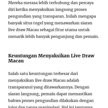
Mereka merasa lebih terhubung dan percaya
diri ketika menyaksikan langsung proses
pengundian yang transparan. Inilah mengapa
banyak situs togel yang menawarkan siaran
live draw Macau sebagai fitur utama untuk
menarik lebih banyak pengunjung dan pemain.
Keuntungan Menyaksikan Live Draw
Macau
Salah satu keuntungan terbesar dari
menyaksikan live draw Macau adalah
transparansi yang ditawarkannya. Dengan
siaran langsung, pemain dapat memastikan
bahwa proses pengundian dilakukan dengan
jujur dan tanpa manipulasi. Hal ini tentunya