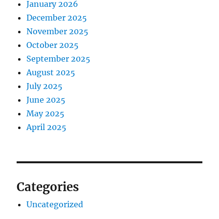
January 2026
December 2025
November 2025
October 2025
September 2025
August 2025
July 2025
June 2025
May 2025
April 2025
Categories
Uncategorized