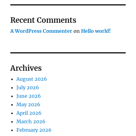
Recent Comments
A WordPress Commenter
on
Hello world!
Archives
August 2026
July 2026
June 2026
May 2026
April 2026
March 2026
February 2026