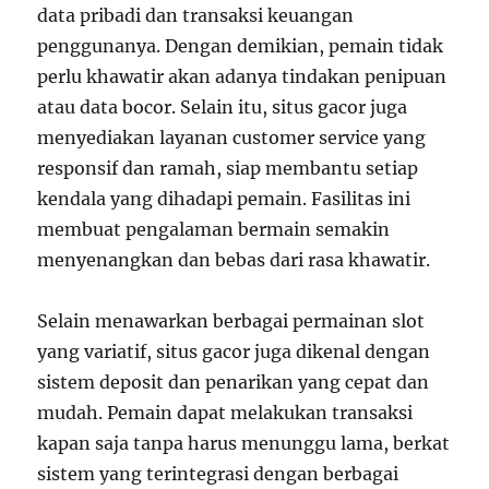
data pribadi dan transaksi keuangan
penggunanya. Dengan demikian, pemain tidak
perlu khawatir akan adanya tindakan penipuan
atau data bocor. Selain itu, situs gacor juga
menyediakan layanan customer service yang
responsif dan ramah, siap membantu setiap
kendala yang dihadapi pemain. Fasilitas ini
membuat pengalaman bermain semakin
menyenangkan dan bebas dari rasa khawatir.
Selain menawarkan berbagai permainan slot
yang variatif, situs gacor juga dikenal dengan
sistem deposit dan penarikan yang cepat dan
mudah. Pemain dapat melakukan transaksi
kapan saja tanpa harus menunggu lama, berkat
sistem yang terintegrasi dengan berbagai