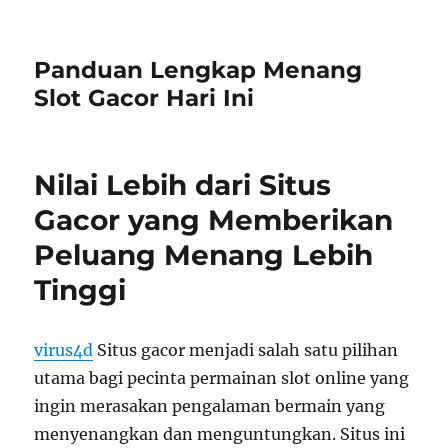
Panduan Lengkap Menang
Slot Gacor Hari Ini
Nilai Lebih dari Situs
Gacor yang Memberikan
Peluang Menang Lebih
Tinggi
virus4d
Situs gacor menjadi salah satu pilihan
utama bagi pecinta permainan slot online yang
ingin merasakan pengalaman bermain yang
menyenangkan dan menguntungkan. Situs ini