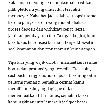
Kalau mau menang lebih maksimal, pastikan
pilih platform yang aman dan terbukti
membayar.
Kabelbet
jadi salah satu opsi utama
karena punya sistem yang mudah diakses,
proses deposit dan withdraw cepat, serta
jaminan pembayaran fair. Dengan begitu, kamu
bisa fokus ke sensasi bermain tanpa khawatir
soal keamanan dan transparansi kemenangan.
Tips lain yang wajib dicoba: manfaatkan semua
bonus dan promosi yang tersedia. Free spin,
cashback, hingga bonus deposit bisa ningkatin
peluang menang. Semakin cermat kamu
memilih mesin yang lagi gacor dan
memanfaatkan fitur bonus, semakin besar
kemungkinan untuk meraih jackpot besar.