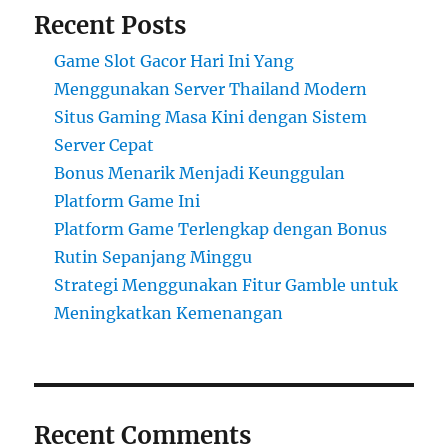
Recent Posts
Game Slot Gacor Hari Ini Yang
Menggunakan Server Thailand Modern
Situs Gaming Masa Kini dengan Sistem
Server Cepat
Bonus Menarik Menjadi Keunggulan
Platform Game Ini
Platform Game Terlengkap dengan Bonus
Rutin Sepanjang Minggu
Strategi Menggunakan Fitur Gamble untuk
Meningkatkan Kemenangan
Recent Comments