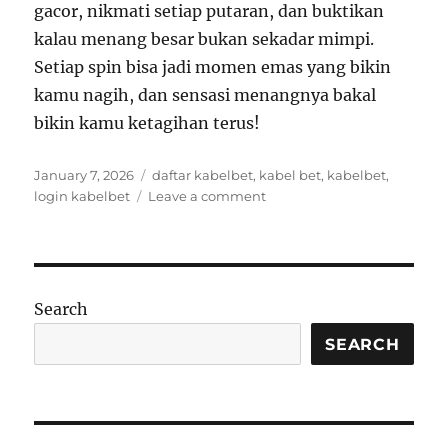
gacor, nikmati setiap putaran, dan buktikan
kalau menang besar bukan sekadar mimpi.
Setiap spin bisa jadi momen emas yang bikin
kamu nagih, dan sensasi menangnya bakal
bikin kamu ketagihan terus!
Posted
Tags
January 7, 2026
daftar kabelbet
,
kabel bet
,
kabelbet
,
on
on
login kabelbet
Leave a comment
Slot
Gacor
Seru
dan
Menguntungkan,
Search
Jackpot
Bisa
SEARCH
Muncul
Kapan
Saja!