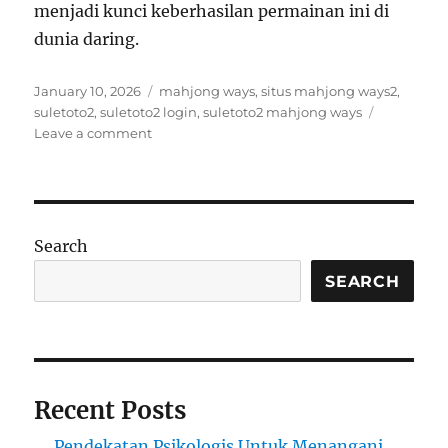
menjadi kunci keberhasilan permainan ini di
dunia daring.
Posted
Tags
January 10, 2026
mahjong ways
,
situs mahjong ways2
,
on
suletoto2
,
suletoto2 login
,
suletoto2 mahjong ways
on
Leave a comment
Strategi
Ampuh
untuk
Menaklukkan
Mahjong
Search
Ways
SEARCH
Recent Posts
Pendekatan Psikologis Untuk Menangani