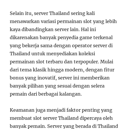
Selain itu, server Thailand sering kali
menawarkan variasi permainan slot yang lebih
kaya dibandingkan server lain. Hal ini
dikarenakan banyak penyedia game terkenal
yang bekerja sama dengan operator server di
Thailand untuk menyediakan koleksi
permainan slot terbaru dan terpopuler. Mulai
dari tema klasik hingga modern, dengan fitur
bonus yang inovatif, server ini memberikan
banyak pilihan yang sesuai dengan selera
pemain dari berbagai kalangan.
Keamanan juga menjadi faktor penting yang
membuat slot server Thailand dipercaya oleh
banyak pemain. Server yang berada di Thailand