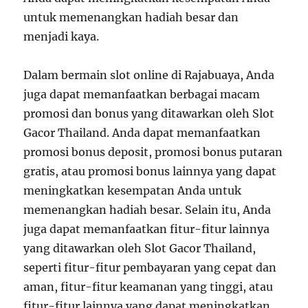
untuk memenangkan hadiah besar dan
menjadi kaya.
Dalam bermain slot online di Rajabuaya, Anda
juga dapat memanfaatkan berbagai macam
promosi dan bonus yang ditawarkan oleh Slot
Gacor Thailand. Anda dapat memanfaatkan
promosi bonus deposit, promosi bonus putaran
gratis, atau promosi bonus lainnya yang dapat
meningkatkan kesempatan Anda untuk
memenangkan hadiah besar. Selain itu, Anda
juga dapat memanfaatkan fitur-fitur lainnya
yang ditawarkan oleh Slot Gacor Thailand,
seperti fitur-fitur pembayaran yang cepat dan
aman, fitur-fitur keamanan yang tinggi, atau
fitur-fitur lainnya yang dapat meningkatkan