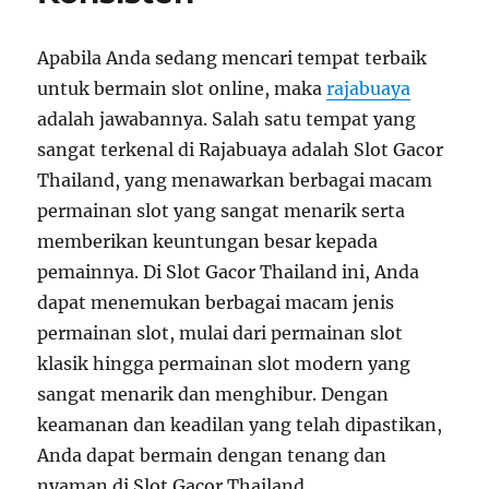
Apabila Anda sedang mencari tempat terbaik
untuk bermain slot online, maka
rajabuaya
adalah jawabannya. Salah satu tempat yang
sangat terkenal di Rajabuaya adalah Slot Gacor
Thailand, yang menawarkan berbagai macam
permainan slot yang sangat menarik serta
memberikan keuntungan besar kepada
pemainnya. Di Slot Gacor Thailand ini, Anda
dapat menemukan berbagai macam jenis
permainan slot, mulai dari permainan slot
klasik hingga permainan slot modern yang
sangat menarik dan menghibur. Dengan
keamanan dan keadilan yang telah dipastikan,
Anda dapat bermain dengan tenang dan
nyaman di Slot Gacor Thailand.