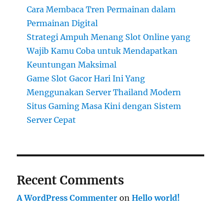
Cara Membaca Tren Permainan dalam
Permainan Digital
Strategi Ampuh Menang Slot Online yang
Wajib Kamu Coba untuk Mendapatkan
Keuntungan Maksimal
Game Slot Gacor Hari Ini Yang
Menggunakan Server Thailand Modern
Situs Gaming Masa Kini dengan Sistem
Server Cepat
Recent Comments
A WordPress Commenter
on
Hello world!