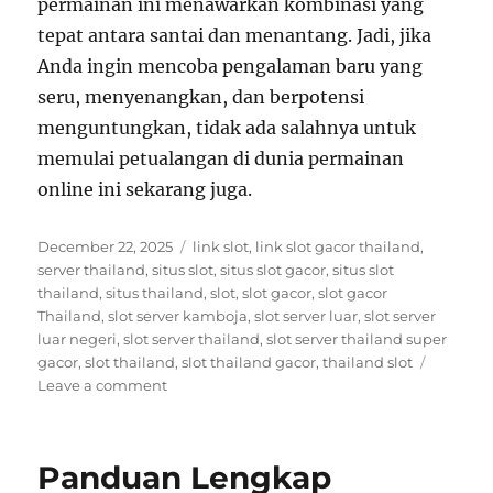
permainan ini menawarkan kombinasi yang
tepat antara santai dan menantang. Jadi, jika
Anda ingin mencoba pengalaman baru yang
seru, menyenangkan, dan berpotensi
menguntungkan, tidak ada salahnya untuk
memulai petualangan di dunia permainan
online ini sekarang juga.
Posted
Tags
December 22, 2025
link slot
,
link slot gacor thailand
,
on
server thailand
,
situs slot
,
situs slot gacor
,
situs slot
thailand
,
situs thailand
,
slot
,
slot gacor
,
slot gacor
Thailand
,
slot server kamboja
,
slot server luar
,
slot server
luar negeri
,
slot server thailand
,
slot server thailand super
gacor
,
slot thailand
,
slot thailand gacor
,
thailand slot
on
Leave a comment
Rasakan
Sensasi
Menang
Panduan Lengkap
Besar