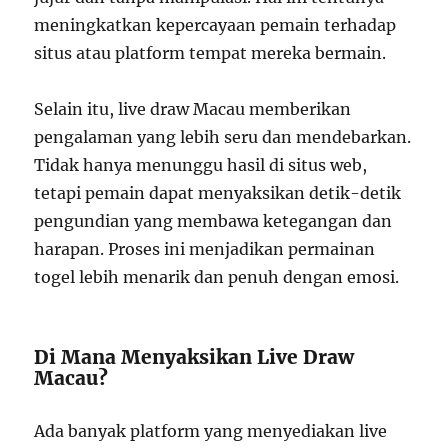
meningkatkan kepercayaan pemain terhadap
situs atau platform tempat mereka bermain.
Selain itu, live draw Macau memberikan
pengalaman yang lebih seru dan mendebarkan.
Tidak hanya menunggu hasil di situs web,
tetapi pemain dapat menyaksikan detik-detik
pengundian yang membawa ketegangan dan
harapan. Proses ini menjadikan permainan
togel lebih menarik dan penuh dengan emosi.
Di Mana Menyaksikan Live Draw
Macau?
Ada banyak platform yang menyediakan live