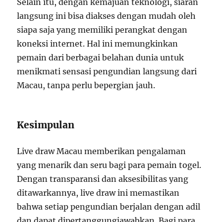
Selain itu, dengan kemajuan teknologi, siaran
langsung ini bisa diakses dengan mudah oleh
siapa saja yang memiliki perangkat dengan
koneksi internet. Hal ini memungkinkan
pemain dari berbagai belahan dunia untuk
menikmati sensasi pengundian langsung dari
Macau, tanpa perlu bepergian jauh.
Kesimpulan
Live draw Macau memberikan pengalaman
yang menarik dan seru bagi para pemain togel.
Dengan transparansi dan aksesibilitas yang
ditawarkannya, live draw ini memastikan
bahwa setiap pengundian berjalan dengan adil
dan dapat dipertanggungjawabkan. Bagi para