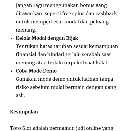
Jangan ragu menggunakan bonus yang
ditawarkan, seperti free spins dan cashback,
untuk memperbesar modal dan peluang
menang.
Kelola Modal dengan Bijak
Tentukan batas taruhan sesuai kemampuan
finansial dan hindari terlalu serakah saat
menang atau terlalu terpukul saat kalah.
Coba Mode Demo
Gunakan mode demo untuk latihan tanpa
risiko sebelum mulai bermain dengan uang
asli.
Kesimpulan
Toto Slot adalah permainan judi online yang