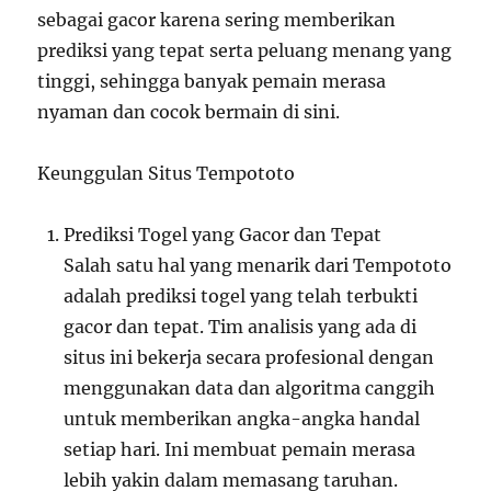
sebagai gacor karena sering memberikan
prediksi yang tepat serta peluang menang yang
tinggi, sehingga banyak pemain merasa
nyaman dan cocok bermain di sini.
Keunggulan Situs Tempototo
Prediksi Togel yang Gacor dan Tepat
Salah satu hal yang menarik dari Tempototo
adalah prediksi togel yang telah terbukti
gacor dan tepat. Tim analisis yang ada di
situs ini bekerja secara profesional dengan
menggunakan data dan algoritma canggih
untuk memberikan angka-angka handal
setiap hari. Ini membuat pemain merasa
lebih yakin dalam memasang taruhan.