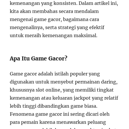
kemenangan yang konsisten. Dalam artikel ini,
kita akan membahas secara mendalam
mengenai game gacor, bagaimana cara
mengenalinya, serta strategi yang efektif
untuk meraih kemenangan maksimal.
Apa Itu Game Gacor?
Game gacor adalah istilah populer yang
digunakan untuk menyebut permainan daring,
khususnya slot online, yang memiliki tingkat
kemenangan atau keluaran jackpot yang relatif
lebih tinggi dibandingkan game biasa.
Fenomena game gacor ini sering dicari oleh
para pemain karena menawarkan peluang