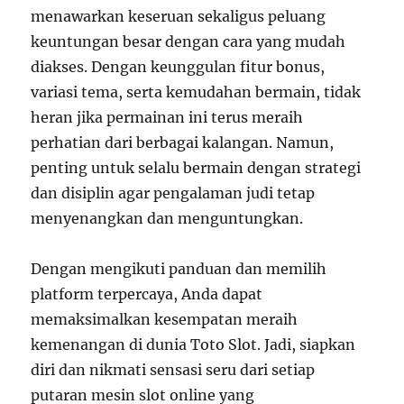
menawarkan keseruan sekaligus peluang
keuntungan besar dengan cara yang mudah
diakses. Dengan keunggulan fitur bonus,
variasi tema, serta kemudahan bermain, tidak
heran jika permainan ini terus meraih
perhatian dari berbagai kalangan. Namun,
penting untuk selalu bermain dengan strategi
dan disiplin agar pengalaman judi tetap
menyenangkan dan menguntungkan.
Dengan mengikuti panduan dan memilih
platform terpercaya, Anda dapat
memaksimalkan kesempatan meraih
kemenangan di dunia Toto Slot. Jadi, siapkan
diri dan nikmati sensasi seru dari setiap
putaran mesin slot online yang