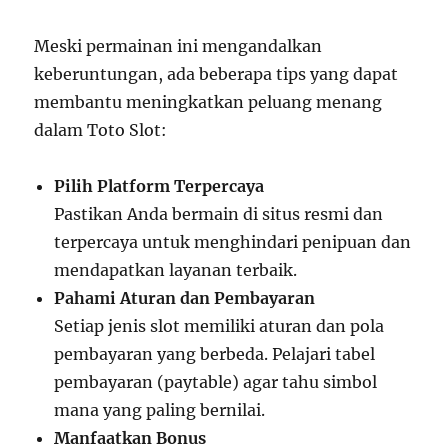
Meski permainan ini mengandalkan
keberuntungan, ada beberapa tips yang dapat
membantu meningkatkan peluang menang
dalam Toto Slot:
Pilih Platform Terpercaya
Pastikan Anda bermain di situs resmi dan
terpercaya untuk menghindari penipuan dan
mendapatkan layanan terbaik.
Pahami Aturan dan Pembayaran
Setiap jenis slot memiliki aturan dan pola
pembayaran yang berbeda. Pelajari tabel
pembayaran (paytable) agar tahu simbol
mana yang paling bernilai.
Manfaatkan Bonus