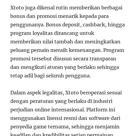
Xtoto juga dikenal rutin memberikan berbagai
bonus dan promosi menarik kepada para
penggunanya. Bonus deposit, cashback, hingga
program loyalitas dirancang untuk
memberikan nilai tambah dan meningkatkan
peluang pemain meraih kemenangan. Program
promosi tersebut disusun secara transparan
dan mengikuti aturan yang berlaku sehingga
tetap adil bagi seluruh pengguna.
Dalam aspek legalitas, Xtoto beroperasi sesuai
dengan peraturan yang berlaku di industri
perjudian online internasional. Platform ini
menggunakan lisensi resmi dan software dari
penyedia game ternama, sehingga menjamin
keadilan dan kredibilitas setiap permainan