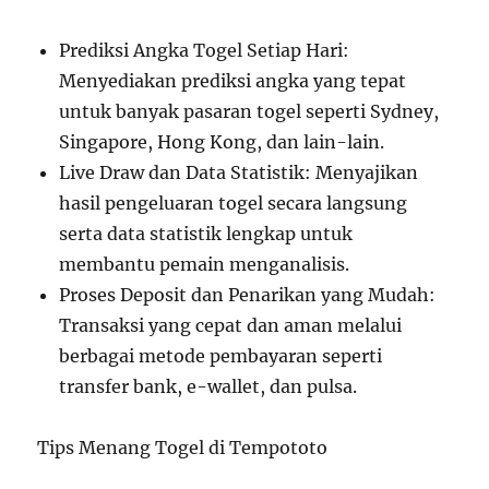
Prediksi Angka Togel Setiap Hari:
Menyediakan prediksi angka yang tepat
untuk banyak pasaran togel seperti Sydney,
Singapore, Hong Kong, dan lain-lain.
Live Draw dan Data Statistik: Menyajikan
hasil pengeluaran togel secara langsung
serta data statistik lengkap untuk
membantu pemain menganalisis.
Proses Deposit dan Penarikan yang Mudah:
Transaksi yang cepat dan aman melalui
berbagai metode pembayaran seperti
transfer bank, e-wallet, dan pulsa.
Tips Menang Togel di Tempototo