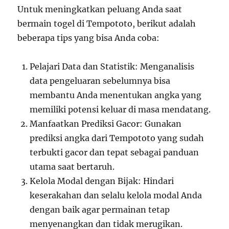
Untuk meningkatkan peluang Anda saat
bermain togel di Tempototo, berikut adalah
beberapa tips yang bisa Anda coba:
Pelajari Data dan Statistik: Menganalisis
data pengeluaran sebelumnya bisa
membantu Anda menentukan angka yang
memiliki potensi keluar di masa mendatang.
Manfaatkan Prediksi Gacor: Gunakan
prediksi angka dari Tempototo yang sudah
terbukti gacor dan tepat sebagai panduan
utama saat bertaruh.
Kelola Modal dengan Bijak: Hindari
keserakahan dan selalu kelola modal Anda
dengan baik agar permainan tetap
menyenangkan dan tidak merugikan.