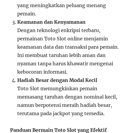
yang meningkatkan peluang menang
pemain.
Keamanan dan Kenyamanan
Dengan teknologi enkripsi terbaru,
permainan Toto Slot online menjamin
keamanan data dan transaksi para pemain.
Ini membuat taruhan lebih aman dan
nyaman tanpa harus khawatir mengenai
kebocoran informasi.
Hadiah Besar dengan Modal Kecil
Toto Slot memungkinkan pemain
memasang taruhan dengan nominal kecil,
namun berpotensi meraih hadiah besar,
terutama pada jackpot yang tersedia.
Panduan Bermain Toto Slot yang Efektif