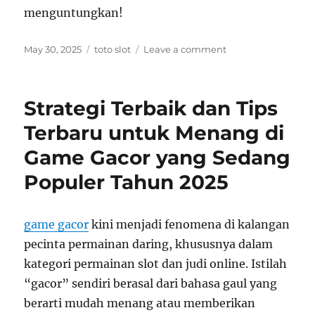
menguntungkan!
Posted
Tags
on
May 30, 2025
toto slot
Leave a comment
on
Keunggulan
dan
Panduan
Strategi Terbaik dan Tips
Lengkap
Bermain
Terbaru untuk Menang di
Toto
Game Gacor yang Sedang
Slot:
Strategi
Populer Tahun 2025
Terbaik
Menang
di
game gacor
kini menjadi fenomena di kalangan
Dunia
Judi
pecinta permainan daring, khususnya dalam
Online
kategori permainan slot dan judi online. Istilah
“gacor” sendiri berasal dari bahasa gaul yang
berarti mudah menang atau memberikan