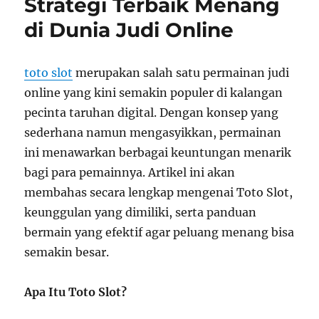
Strategi Terbaik Menang
dan
Prediksi
di Dunia Judi Online
Akurat
toto slot
merupakan salah satu permainan judi
online yang kini semakin populer di kalangan
pecinta taruhan digital. Dengan konsep yang
sederhana namun mengasyikkan, permainan
ini menawarkan berbagai keuntungan menarik
bagi para pemainnya. Artikel ini akan
membahas secara lengkap mengenai Toto Slot,
keunggulan yang dimiliki, serta panduan
bermain yang efektif agar peluang menang bisa
semakin besar.
Apa Itu Toto Slot?