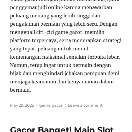
penggemar judi online karena menawarkan
peluang menang yang lebih tinggi dan
pengalaman bermain yang lebih seru. Dengan
mengenali ciri-ciri game gacor, memilih
platform terpercaya, serta menerapkan strategi
yang tepat, peluang untuk meraih
kemenangan maksimal semakin terbuka lebar.
Namun, tetap ingat untuk bermain dengan
bijak dan menghindari jebakan penipuan demi
menjaga keamanan dan kenyamanan dalam
bermain.
Posted
Tags
on
May 29, 2025
game gacor
Leave a comment
on
Strategi
Terbaik
dan
Gacor Banget! Main Slot
Tips