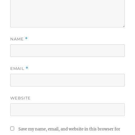
NAME
*
EMAIL
*
WEBSITE
Save my name, email, and website in this browser for