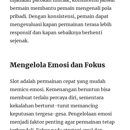
dijadikan patokan mutlak, konsistensi jadwal
bermain membantu pemain mengenali pola
pribadi. Dengan konsistensi, pemain dapat
mengevaluasi kapan permainan terasa lebih
responsif dan kapan sebaiknya berhenti
sejenak.
Mengelola Emosi dan Fokus
Slot adalah permainan cepat yang mudah
memicu emosi. Kemenangan beruntun bisa
membuat terlalu percaya diri, sementara
kekalahan berturut-turut memancing
keputusan tergesa-gesa. Pengelolaan emosi
menjadi faktor penting agar permainan tetap