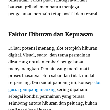
terkendali. Fokus pada strategi awal dan
batasan pribadi membantu menjaga
pengalaman bermain tetap positif dan terarah.
Faktor Hiburan dan Kepuasan
Di luar potensi menang, slot tetaplah hiburan
digital. Visual, suara, dan tema permainan
dirancang untuk memberi pengalaman
menyenangkan. Pemain yang menikmati
proses biasanya lebih sabar dan tidak mudah
terpancing. Dari sudut pandang ini, konsep
slot
gacor gampang menang
sering dipahami
sebagai kondisi permainan yang terasa
seimbang antara hiburan dan peluang, bukan