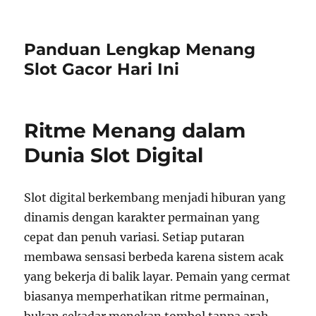
Panduan Lengkap Menang
Slot Gacor Hari Ini
Ritme Menang dalam
Dunia Slot Digital
Slot digital berkembang menjadi hiburan yang
dinamis dengan karakter permainan yang
cepat dan penuh variasi. Setiap putaran
membawa sensasi berbeda karena sistem acak
yang bekerja di balik layar. Pemain yang cermat
biasanya memperhatikan ritme permainan,