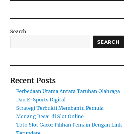
Search
SEARCH
Recent Posts
Perbedaan Utama Antara Taruhan Olahraga
Dan E-Sports Digital
Strategi Terbukti Membantu Pemula
Menang Besar di Slot Online
Toto Slot Gacor Pilihan Pemain Dengan Link
Terupdate