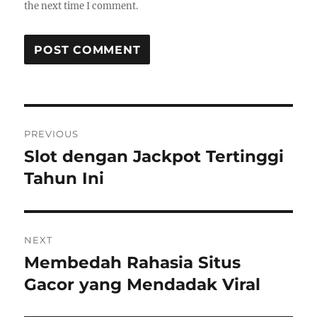
the next time I comment.
Post
PREVIOUS
navigation
Slot dengan Jackpot Tertinggi
Previous
post:
Tahun Ini
NEXT
Membedah Rahasia Situs
Next
post:
Gacor yang Mendadak Viral