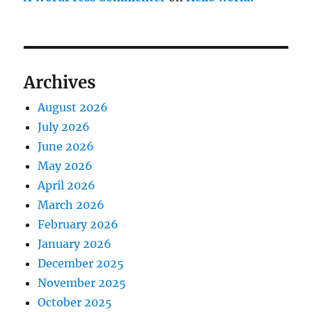
Archives
August 2026
July 2026
June 2026
May 2026
April 2026
March 2026
February 2026
January 2026
December 2025
November 2025
October 2025