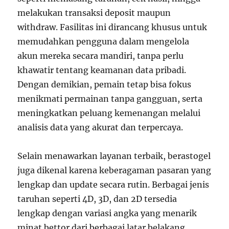
melakukan transaksi deposit maupun
withdraw. Fasilitas ini dirancang khusus untuk
memudahkan pengguna dalam mengelola
akun mereka secara mandiri, tanpa perlu
khawatir tentang keamanan data pribadi.
Dengan demikian, pemain tetap bisa fokus
menikmati permainan tanpa gangguan, serta
meningkatkan peluang kemenangan melalui
analisis data yang akurat dan terpercaya.
Selain menawarkan layanan terbaik, berastogel
juga dikenal karena keberagaman pasaran yang
lengkap dan update secara rutin. Berbagai jenis
taruhan seperti 4D, 3D, dan 2D tersedia
lengkap dengan variasi angka yang menarik
minat bettor dari berbagai latar belakang.