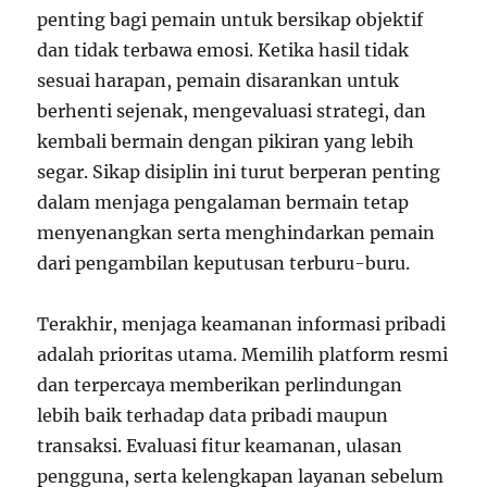
penting bagi pemain untuk bersikap objektif
dan tidak terbawa emosi. Ketika hasil tidak
sesuai harapan, pemain disarankan untuk
berhenti sejenak, mengevaluasi strategi, dan
kembali bermain dengan pikiran yang lebih
segar. Sikap disiplin ini turut berperan penting
dalam menjaga pengalaman bermain tetap
menyenangkan serta menghindarkan pemain
dari pengambilan keputusan terburu-buru.
Terakhir, menjaga keamanan informasi pribadi
adalah prioritas utama. Memilih platform resmi
dan terpercaya memberikan perlindungan
lebih baik terhadap data pribadi maupun
transaksi. Evaluasi fitur keamanan, ulasan
pengguna, serta kelengkapan layanan sebelum