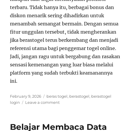
terbaru. Tidak hanya itu, berbagai bonus dan
diskon menarik sering dihadirkan untuk
menambah semangat bermain. Dengan semua
fitur unggulan tersebut, tidak mengherankan
jika berastogel terus berkembang dan menjadi
referensi utama bagi penggemar togel online.
Jadi, jangan ragu untuk bergabung dan rasakan
sensasi kemenangan yang luar biasa melalui
platform yang sudah terbukti keamanannya
ini.
Posted
Tags
February 9, 2026
beras togel
,
berastogel
,
berastogel
on
on
login
Leave a comment
Situs
Togel
Online
Belajar Membaca Data
Modern