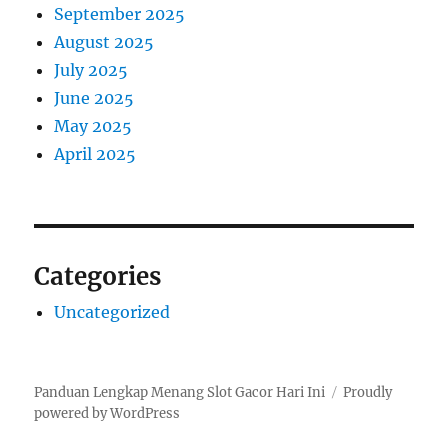
September 2025
August 2025
July 2025
June 2025
May 2025
April 2025
Categories
Uncategorized
Panduan Lengkap Menang Slot Gacor Hari Ini
Proudly
powered by WordPress