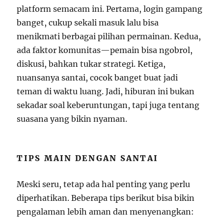
platform semacam ini. Pertama, login gampang
banget, cukup sekali masuk lalu bisa
menikmati berbagai pilihan permainan. Kedua,
ada faktor komunitas—pemain bisa ngobrol,
diskusi, bahkan tukar strategi. Ketiga,
nuansanya santai, cocok banget buat jadi
teman di waktu luang. Jadi, hiburan ini bukan
sekadar soal keberuntungan, tapi juga tentang
suasana yang bikin nyaman.
TIPS MAIN DENGAN SANTAI
Meski seru, tetap ada hal penting yang perlu
diperhatikan. Beberapa tips berikut bisa bikin
pengalaman lebih aman dan menyenangkan: