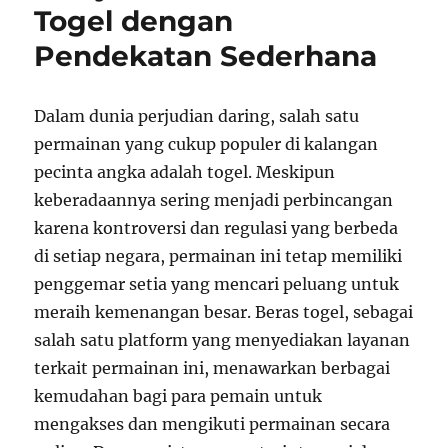
yang
Togel dengan
Menawarkan
Pendekatan Sederhana
Kemudahan
&
Keamanan
Tinggi
Dalam dunia perjudian daring, salah satu
permainan yang cukup populer di kalangan
pecinta angka adalah togel. Meskipun
keberadaannya sering menjadi perbincangan
karena kontroversi dan regulasi yang berbeda
di setiap negara, permainan ini tetap memiliki
penggemar setia yang mencari peluang untuk
meraih kemenangan besar. Beras togel, sebagai
salah satu platform yang menyediakan layanan
terkait permainan ini, menawarkan berbagai
kemudahan bagi para pemain untuk
mengakses dan mengikuti permainan secara