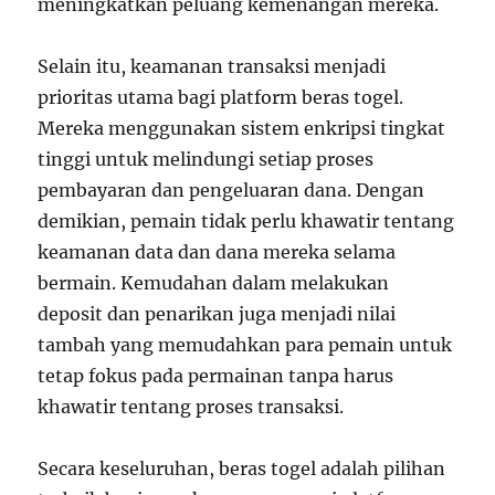
meningkatkan peluang kemenangan mereka.
Selain itu, keamanan transaksi menjadi
prioritas utama bagi platform beras togel.
Mereka menggunakan sistem enkripsi tingkat
tinggi untuk melindungi setiap proses
pembayaran dan pengeluaran dana. Dengan
demikian, pemain tidak perlu khawatir tentang
keamanan data dan dana mereka selama
bermain. Kemudahan dalam melakukan
deposit dan penarikan juga menjadi nilai
tambah yang memudahkan para pemain untuk
tetap fokus pada permainan tanpa harus
khawatir tentang proses transaksi.
Secara keseluruhan, beras togel adalah pilihan