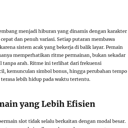
rkembang menjadi hiburan yang dinamis dengan karakter
cepat dan penuh variasi. Setiap putaran membawa
karena sistem acak yang bekerja di balik layar. Pemain
asanya memperhatikan ritme permainan, bukan sekadar
anpa arah. Ritme ini terlihat dari frekuensi
il, kemunculan simbol bonus, hingga perubahan tempo
terasa lebih hidup pada waktu tertentu.
main yang Lebih Efisien
bermain slot tidak selalu berkaitan dengan modal besar.