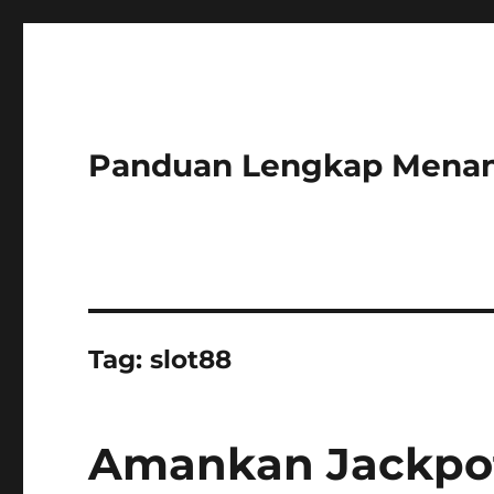
Panduan Lengkap Menang 
Tag:
slot88
Amankan Jackpot 