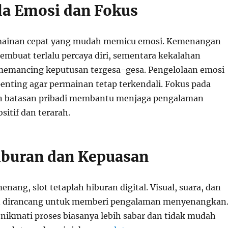
a Emosi dan Fokus
rmainan cepat yang mudah memicu emosi. Kemenangan
embuat terlalu percaya diri, sementara kekalahan
memancing keputusan tergesa-gesa. Pengelolaan emosi
penting agar permainan tetap terkendali. Fokus pada
an batasan pribadi membantu menjaga pengalaman
sitif dan terarah.
iburan dan Kepuasan
menang, slot tetaplah hiburan digital. Visual, suara, dan
 dirancang untuk memberi pengalaman menyenangkan
ikmati proses biasanya lebih sabar dan tidak mudah