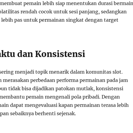
membuat pemain lebih siap menentukan durasi bermain
latilitas rendah cocok untuk sesi panjang, sedangkan
gi lebih pas untuk permainan singkat dengan target
ktu dan Konsistensi
ering menjadi topik menarik dalam komunitas slot.
n merasakan perbedaan performa permainan pada jam
un tidak bisa dijadikan patokan mutlak, konsistensi
 membantu pemain mengenali pola pribadi. Dengan
main dapat mengevaluasi kapan permainan terasa lebih
apan sebaiknya berhenti sejenak.