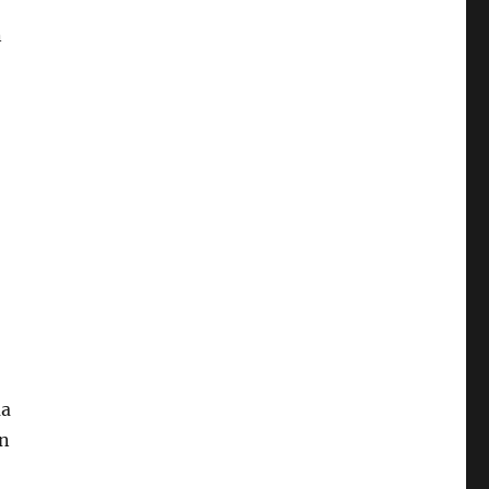
n
ma
an