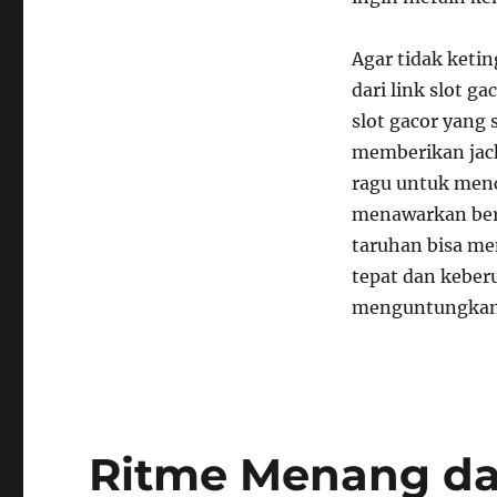
Agar tidak keti
dari link slot g
slot gacor yang
memberikan jack
ragu untuk menc
menawarkan berb
taruhan bisa me
tepat dan keber
menguntungkan 
Ritme Menang da