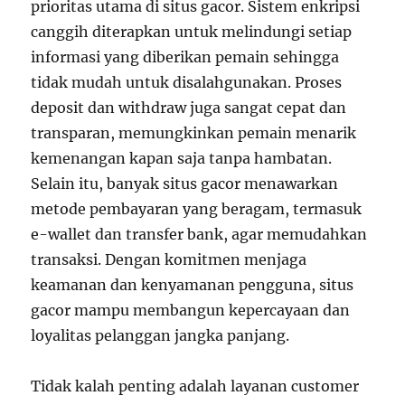
prioritas utama di situs gacor. Sistem enkripsi
canggih diterapkan untuk melindungi setiap
informasi yang diberikan pemain sehingga
tidak mudah untuk disalahgunakan. Proses
deposit dan withdraw juga sangat cepat dan
transparan, memungkinkan pemain menarik
kemenangan kapan saja tanpa hambatan.
Selain itu, banyak situs gacor menawarkan
metode pembayaran yang beragam, termasuk
e-wallet dan transfer bank, agar memudahkan
transaksi. Dengan komitmen menjaga
keamanan dan kenyamanan pengguna, situs
gacor mampu membangun kepercayaan dan
loyalitas pelanggan jangka panjang.
Tidak kalah penting adalah layanan customer