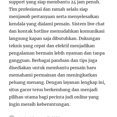
support yang siap membantu 24 jam penuh.
Tim profesional dan ramah selalu siap
menjawab pertanyaan serta menyelesaikan
kendala yang dialami pemain. Sistem live chat
dan kontak hotline memudahkan komunikasi
langsung kapan saja dibutuhkan. Dukungan
teknis yang cepat dan efektif menjadikan
pengalaman bermain lebih nyaman dan tanpa
gangguan. Berbagai panduan dan tips juga
disediakan untuk membantu pemain baru
memahami permainan dan meningkatkan
peluang menang. Dengan layanan lengkap ini,
situs gacor terus berkembang dan menjadi
pilihan utama bagi pecinta judi online yang
ingin meraih keberuntungan.