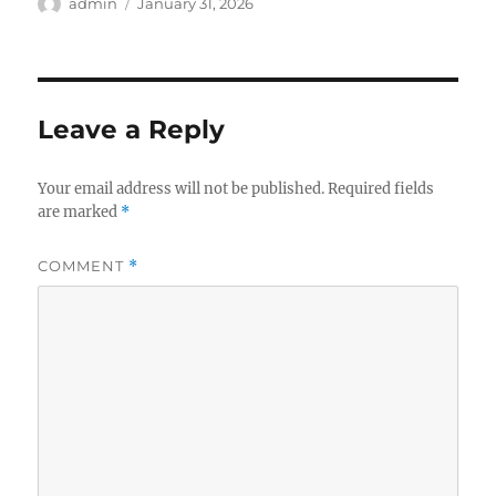
Author
Posted
admin
January 31, 2026
on
Leave a Reply
Your email address will not be published.
Required fields
are marked
*
COMMENT
*