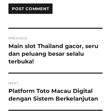
Post
PREVIOUS
navigation
Main slot Thailand gacor, seru
Previous
post:
dan peluang besar selalu
terbuka!
NEXT
Platform Toto Macau Digital
Next
post:
dengan Sistem Berkelanjutan