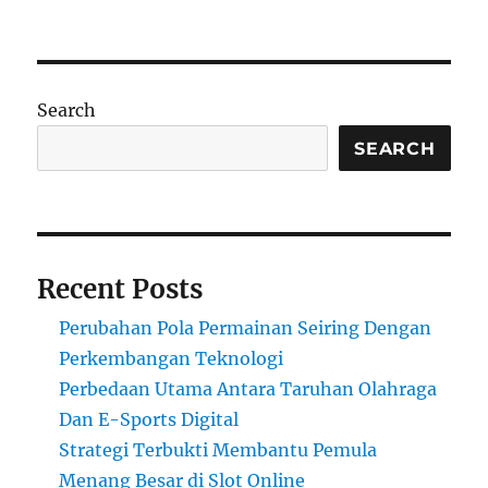
Search
SEARCH
Recent Posts
Perubahan Pola Permainan Seiring Dengan
Perkembangan Teknologi
Perbedaan Utama Antara Taruhan Olahraga
Dan E-Sports Digital
Strategi Terbukti Membantu Pemula
Menang Besar di Slot Online