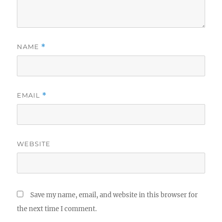
NAME
*
EMAIL
*
WEBSITE
Save my name, email, and website in this browser for
the next time I comment.