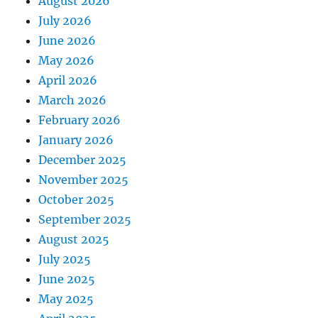
August 2026
July 2026
June 2026
May 2026
April 2026
March 2026
February 2026
January 2026
December 2025
November 2025
October 2025
September 2025
August 2025
July 2025
June 2025
May 2025