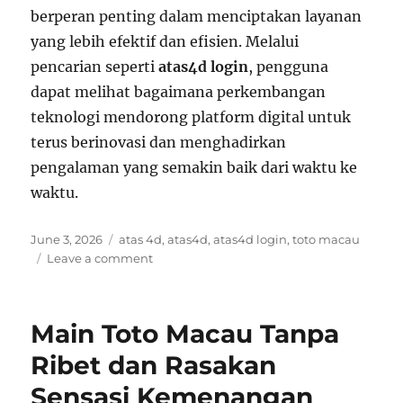
berperan penting dalam menciptakan layanan
yang lebih efektif dan efisien. Melalui
pencarian seperti
atas4d login
, pengguna
dapat melihat bagaimana perkembangan
teknologi mendorong platform digital untuk
terus berinovasi dan menghadirkan
pengalaman yang semakin baik dari waktu ke
waktu.
Posted
Tags
June 3, 2026
atas 4d
,
atas4d
,
atas4d login
,
toto macau
on
on
Leave a comment
Mengenal
Karakteristik
Utama
Main Toto Macau Tanpa
yang
Umum
Ribet dan Rasakan
Ditemukan
Sensasi Kemenangan
pada