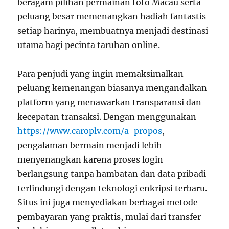
beragam pilihan permainan toto Macau serta
peluang besar memenangkan hadiah fantastis
setiap harinya, membuatnya menjadi destinasi
utama bagi pecinta taruhan online.
Para penjudi yang ingin memaksimalkan
peluang kemenangan biasanya mengandalkan
platform yang menawarkan transparansi dan
kecepatan transaksi. Dengan menggunakan
https://www.caroplv.com/a-propos
,
pengalaman bermain menjadi lebih
menyenangkan karena proses login
berlangsung tanpa hambatan dan data pribadi
terlindungi dengan teknologi enkripsi terbaru.
Situs ini juga menyediakan berbagai metode
pembayaran yang praktis, mulai dari transfer