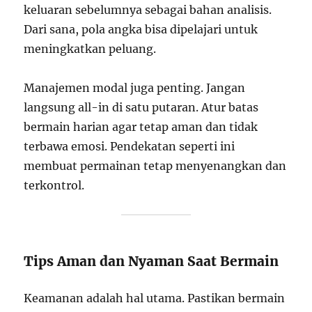
keluaran sebelumnya sebagai bahan analisis.
Dari sana, pola angka bisa dipelajari untuk
meningkatkan peluang.
Manajemen modal juga penting. Jangan
langsung all-in di satu putaran. Atur batas
bermain harian agar tetap aman dan tidak
terbawa emosi. Pendekatan seperti ini
membuat permainan tetap menyenangkan dan
terkontrol.
Tips Aman dan Nyaman Saat Bermain
Keamanan adalah hal utama. Pastikan bermain