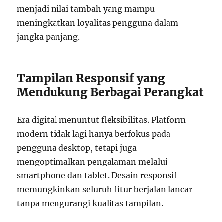
menjadi nilai tambah yang mampu
meningkatkan loyalitas pengguna dalam
jangka panjang.
Tampilan Responsif yang
Mendukung Berbagai Perangkat
Era digital menuntut fleksibilitas. Platform
modern tidak lagi hanya berfokus pada
pengguna desktop, tetapi juga
mengoptimalkan pengalaman melalui
smartphone dan tablet. Desain responsif
memungkinkan seluruh fitur berjalan lancar
tanpa mengurangi kualitas tampilan.