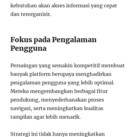
kebutuhan akan akses informasi yang cepat
dan terorganisir.
Fokus pada Pengalaman
Pengguna
Persaingan yang semakin kompetitif membuat
banyak platform berupaya menghadirkan
pengalaman pengguna yang lebih optimal.
Mereka mengembangkan berbagai fitur
pendukung, menyederhanakan proses
navigasi, serta meningkatkan kualitas
tampilan agar lebih menarik.
Strategi ini tidak hanya meningkatkan