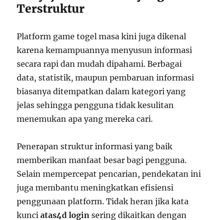
Terstruktur
Platform game togel masa kini juga dikenal
karena kemampuannya menyusun informasi
secara rapi dan mudah dipahami. Berbagai
data, statistik, maupun pembaruan informasi
biasanya ditempatkan dalam kategori yang
jelas sehingga pengguna tidak kesulitan
menemukan apa yang mereka cari.
Penerapan struktur informasi yang baik
memberikan manfaat besar bagi pengguna.
Selain mempercepat pencarian, pendekatan ini
juga membantu meningkatkan efisiensi
penggunaan platform. Tidak heran jika kata
kunci
atas4d login
sering dikaitkan dengan