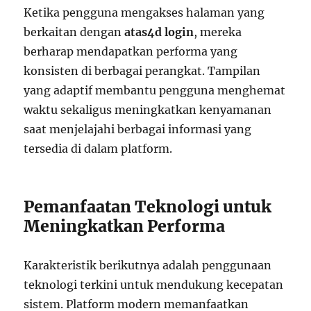
Ketika pengguna mengakses halaman yang
berkaitan dengan
atas4d login
, mereka
berharap mendapatkan performa yang
konsisten di berbagai perangkat. Tampilan
yang adaptif membantu pengguna menghemat
waktu sekaligus meningkatkan kenyamanan
saat menjelajahi berbagai informasi yang
tersedia di dalam platform.
Pemanfaatan Teknologi untuk
Meningkatkan Performa
Karakteristik berikutnya adalah penggunaan
teknologi terkini untuk mendukung kecepatan
sistem. Platform modern memanfaatkan