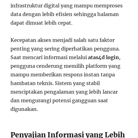
infrastruktur digital yang mampu memproses
data dengan lebih efisien sehingga halaman
dapat dimuat lebih cepat.
Kecepatan akses menjadi salah satu faktor
penting yang sering diperhatikan pengguna.
Saat mencari informasi melalui
atas4d login
,
pengguna cenderung memilih platform yang
mampu memberikan respons instan tanpa
hambatan teknis. Sistem yang stabil
menciptakan pengalaman yang lebih lancar
dan mengurangi potensi gangguan saat
digunakan.
Penyajian Informasi yang Lebih