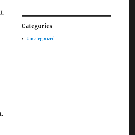
di
Categories
Uncategorized
t.