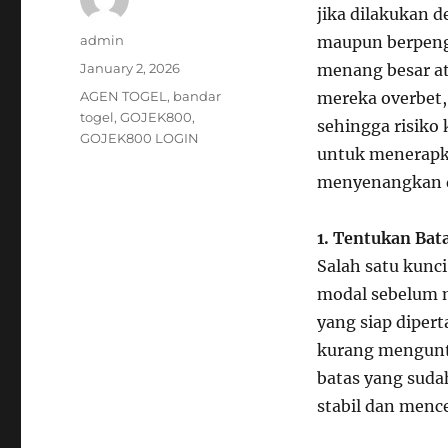
jika dilakukan 
Author
admin
maupun berpenga
Posted
January 2, 2026
menang besar at
on
Tags
AGEN TOGEL
,
bandar
mereka overbet,
togel
,
GOJEK800
,
sehingga risiko 
GOJEK800 LOGIN
untuk menerapka
menyenangkan 
1. Tentukan Bat
Salah satu kunc
modal sebelum m
yang siap diper
kurang menguntu
batas yang suda
stabil dan menc