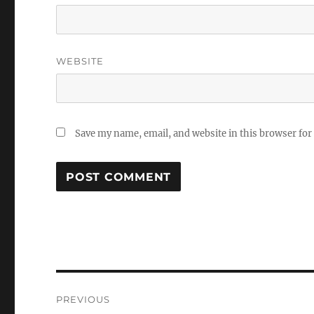
WEBSITE
Save my name, email, and website in this browser for
Post
PREVIOUS