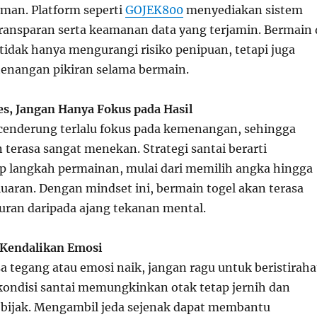
aman. Platform seperti
GOJEK800
menyediakan sistem
transparan serta keamanan data yang terjamin. Bermain 
 tidak hanya mengurangi risiko penipuan, tetapi juga
enangan pikiran selama bermain.
es, Jangan Hanya Fokus pada Hasil
enderung terlalu fokus pada kemenangan, sehingga
 terasa sangat menekan. Strategi santai berarti
p langkah permainan, mulai dari memilih angka hingga
luaran. Dengan mindset ini, bermain togel akan terasa
buran daripada ajang tekanan mental.
n Kendalikan Emosi
a tegang atau emosi naik, jangan ragu untuk beristiraha
ondisi santai memungkinkan otak tetap jernih dan
 bijak. Mengambil jeda sejenak dapat membantu