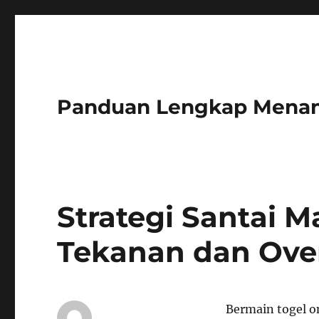
Panduan Lengkap Menang 
Strategi Santai M
Tekanan dan Ove
Bermain togel 