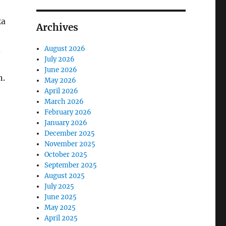
ka
Archives
.
August 2026
July 2026
June 2026
n.
May 2026
April 2026
March 2026
February 2026
January 2026
December 2025
November 2025
October 2025
September 2025
August 2025
July 2025
June 2025
May 2025
April 2025