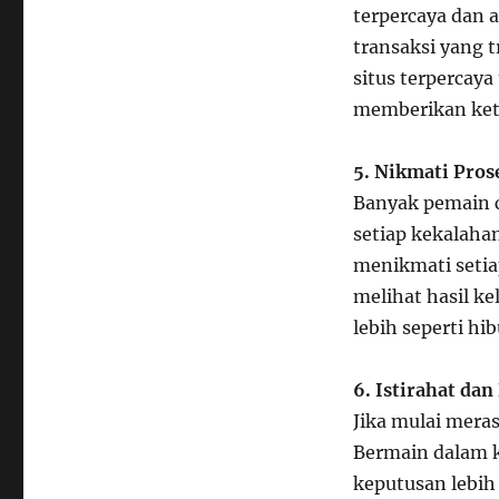
terpercaya dan 
transaksi yang 
situs terpercaya
memberikan ket
5. Nikmati Pros
Banyak pemain c
setiap kekalahan
menikmati setia
melihat hasil ke
lebih seperti hi
6. Istirahat da
Jika mulai meras
Bermain dalam k
keputusan lebih