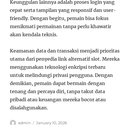
Keunggulan lainnya adalah proses login yang
cepat serta tampilan yang responsif dan user-
friendly. Dengan begitu, pemain bisa fokus
menikmati permainan tanpa perlu khawatir
akan kendala teknis.
Keamanan data dan transaksi menjadi prioritas
utama dari penyedia link alternatif slot. Mereka
menggunakan teknologi enkripsi terbaru
untuk melindungi privasi pengguna. Dengan
demikian, pemain dapat bermain dengan
tenang dan percaya diri, tanpa takut data
pribadi atau keuangan mereka bocor atau
disalahgunakan.
Author
Posted
admin
January 10, 2026
on