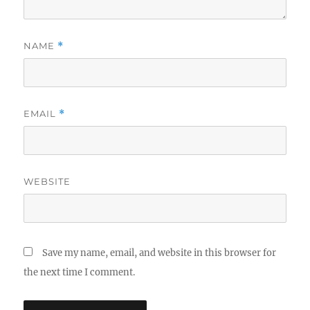
NAME
*
EMAIL
*
WEBSITE
Save my name, email, and website in this browser for
the next time I comment.