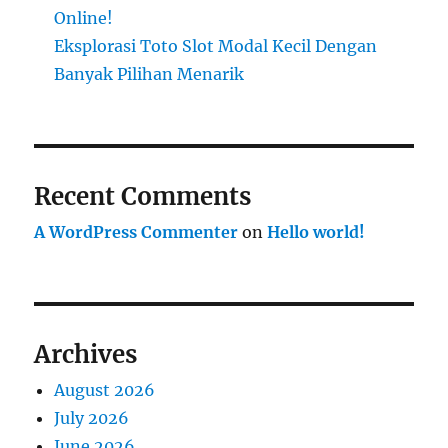
Online!
Eksplorasi Toto Slot Modal Kecil Dengan
Banyak Pilihan Menarik
Recent Comments
A WordPress Commenter
on
Hello world!
Archives
August 2026
July 2026
June 2026