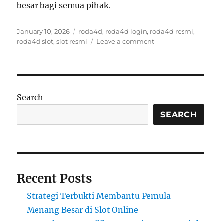
besar bagi semua pihak.
Posted
Tags
January 10, 2026
roda4d
,
roda4d login
,
roda4d resmi
,
on
on
roda4d slot
,
slot resmi
Leave a comment
Main
Slot
Resmi
dan
Menang
Search
Besar
Tanpa
SEARCH
Ribet
Recent Posts
Strategi Terbukti Membantu Pemula
Menang Besar di Slot Online