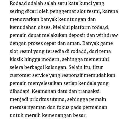
Roda4d adalah salah satu kata kunci yang
sering dicari oleh penggemar slot resmi, karena
menawarkan banyak keuntungan dan
kemudahan akses. Melalui platform roda4d,
pemain dapat melakukan deposit dan withdraw
dengan proses cepat dan aman. Banyak game
slot resmi yang tersedia di roda4d, dari tema
klasik hingga modern, sehingga memenuhi
selera berbagai kalangan. Selain itu, fitur
customer service yang responsif memudahkan
pemain menyelesaikan setiap kendala yang
dihadapi. Keamanan data dan transaksi
menjadi prioritas utama, sehingga pemain
merasa nyaman dan fokus pada permainan
untuk meraih kemenangan besar.