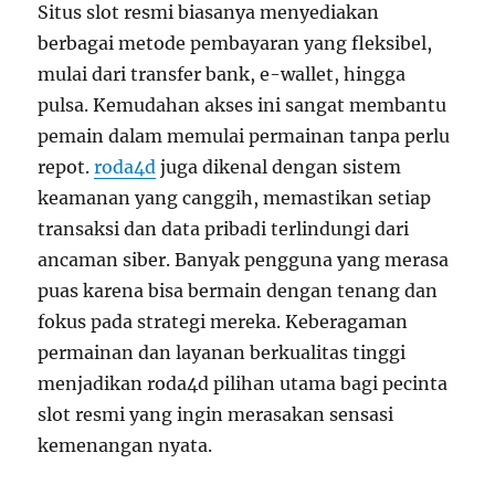
Situs slot resmi biasanya menyediakan
berbagai metode pembayaran yang fleksibel,
mulai dari transfer bank, e-wallet, hingga
pulsa. Kemudahan akses ini sangat membantu
pemain dalam memulai permainan tanpa perlu
repot.
roda4d
juga dikenal dengan sistem
keamanan yang canggih, memastikan setiap
transaksi dan data pribadi terlindungi dari
ancaman siber. Banyak pengguna yang merasa
puas karena bisa bermain dengan tenang dan
fokus pada strategi mereka. Keberagaman
permainan dan layanan berkualitas tinggi
menjadikan roda4d pilihan utama bagi pecinta
slot resmi yang ingin merasakan sensasi
kemenangan nyata.