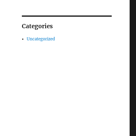
Categories
Uncategorized