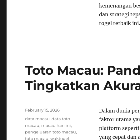
kemenangan besa
dan strategi tep
togel terbaik ini.
Toto Macau: Pan
Tingkatkan Akur
Posted
February 15, 2026
Dalam dunia per
on
Tags
data macau
,
data toto
faktor utama ya
macau
,
macau hari ini
,
platform sepert
pengeluaran toto macau
,
yang cepat dan 
toto macau
,
waktogel
,