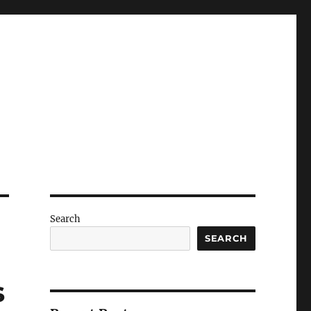
Search
SEARCH
s