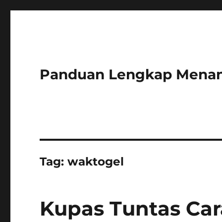
Panduan Lengkap Menang 
Tag:
waktogel
Kupas Tuntas Car