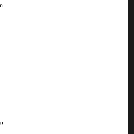
an
an