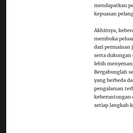
mendapatkan pe
kepuasan pelan
Akhirnya, keber
membuka peluang
dari permainan 
serta dukungan d
lebih menyenan
Bergabunglah se
yang berbeda da
pengalaman ter
keberuntungan da
setiap langkah