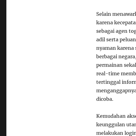
Online
Selain menawark
karena kecepata
sebagai agen to
adil serta pelu
nyaman karena s
berbagai negara
permainan sekali
real-time memb
tertinggal info
menganggapnya s
dicoba.
Kemudahan akses
keunggulan utam
melakukan login