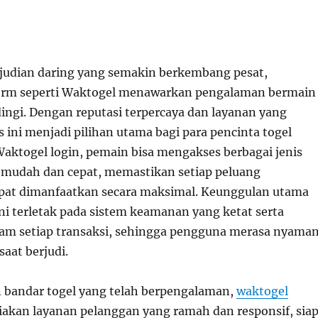
judian daring yang semakin berkembang pesat,
form seperti Waktogel menawarkan pengalaman bermain
dingi. Dengan reputasi terpercaya dan layanan yang
us ini menjadi pilihan utama bagi para pencinta togel
Waktogel login, pemain bisa mengakses berbagai jenis
mudah dan cepat, memastikan setiap peluang
at dimanfaatkan secara maksimal. Keunggulan utama
ini terletak pada sistem keamanan yang ketat serta
lam setiap transaksi, sehingga pengguna merasa nyama
saat berjudi.
 bandar togel yang telah berpengalaman,
waktogel
kan layanan pelanggan yang ramah dan responsif, sia