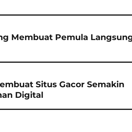
 yang Membuat Pemula Langsun
Membuat Situs Gacor Semakin
han Digital