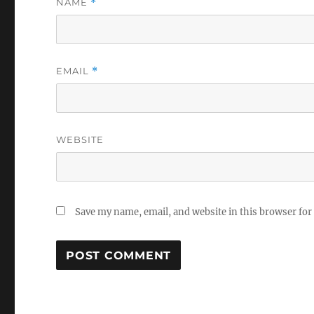
NAME
*
EMAIL
*
WEBSITE
Save my name, email, and website in this browser for