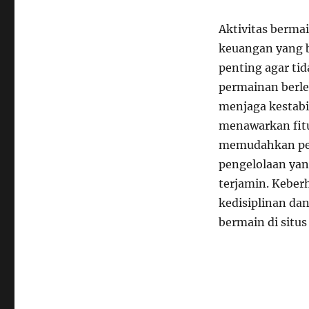
Aktivitas berma
keuangan yang b
penting agar ti
permainan berle
menjaga kestabi
menawarkan fitu
memudahkan pem
pengelolaan yan
terjamin. Keber
kedisiplinan da
bermain di situs