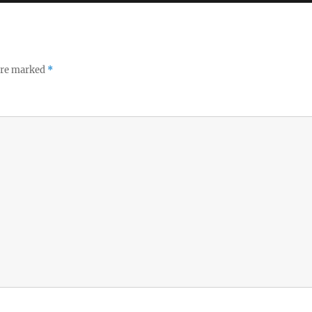
 are marked
*