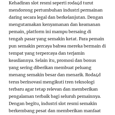
Kehadiran slot resmi seperti roda4d turut
mendorong pertumbuhan industri permainan
daring secara legal dan berkelanjutan. Dengan
mengutamakan kenyamanan dan keamanan
pemain, platform ini mampu bersaing di
tengah pasar yang semakin ketat. Para pemain
pun semakin percaya bahwa mereka bermain di
tempat yang terpercaya dan terjamin
keasliannya. Selain itu, promosi dan bonus
yang sering diberikan membuat peluang
menang semakin besar dan menarik. Roda4d
terus berinovasi mengikuti tren teknologi
terbaru agar tetap relevan dan memberikan
pengalaman terbaik bagi seluruh pemainnya.
Dengan begitu, industri slot resmi semakin
berkembang pesat dan memberikan manfaat