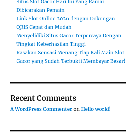
Situs Slot Gacor Hari Ini Yang Ramai
Dibicarakan Pemain
Link Slot Online 2026 dengan Dukungan
QRIS Cepat dan Mudah
Menyelidiki Situs Gacor Terpercaya Dengan
Tingkat Keberhasilan Tinggi
Rasakan Sensasi Menang Tiap Kali Main Slot
Gacor yang Sudah Terbukti Membayar Besar!
Recent Comments
A WordPress Commenter
on
Hello world!