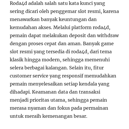
Roda4d adalah salah satu kata kunci yang
sering dicari oleh penggemar slot resmi, karena
menawarkan banyak keuntungan dan
kemudahan akses. Melalui platform roda4d,
pemain dapat melakukan deposit dan withdraw
dengan proses cepat dan aman. Banyak game
slot resmi yang tersedia di roda4d, dari tema
klasik hingga modern, sehingga memenuhi
selera berbagai kalangan. Selain itu, fitur
customer service yang responsif memudahkan
pemain menyelesaikan setiap kendala yang
dihadapi. Keamanan data dan transaksi
menjadi prioritas utama, sehingga pemain
merasa nyaman dan fokus pada permainan
untuk meraih kemenangan besar.