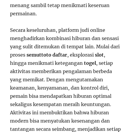
menang sambil tetap menikmati keseruan
permainan.
Secara keseluruhan, platform judi online
menghadirkan kombinasi hiburan dan sensasi
yang sulit ditemukan di tempat lain. Mulai dari
proses
semuttoto daftar
, eksplorasi
slot
,
hingga menikmati ketegangan
togel
, setiap
aktivitas memberikan pengalaman berbeda
yang memikat. Dengan mengutamakan
keamanan, kenyamanan, dan kontrol diri,
pemain bisa mendapatkan hiburan optimal
sekaligus kesempatan meraih keuntungan.
Aktivitas ini membuktikan bahwa hiburan
modern bisa menyatukan kesenangan dan
tantangan secara seimbang, menjadikan setiap