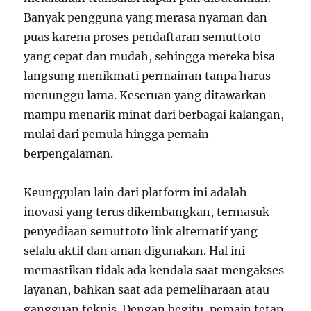
Banyak pengguna yang merasa nyaman dan
puas karena proses pendaftaran semuttoto
yang cepat dan mudah, sehingga mereka bisa
langsung menikmati permainan tanpa harus
menunggu lama. Keseruan yang ditawarkan
mampu menarik minat dari berbagai kalangan,
mulai dari pemula hingga pemain
berpengalaman.
Keunggulan lain dari platform ini adalah
inovasi yang terus dikembangkan, termasuk
penyediaan semuttoto link alternatif yang
selalu aktif dan aman digunakan. Hal ini
memastikan tidak ada kendala saat mengakses
layanan, bahkan saat ada pemeliharaan atau
gangguan teknis. Dengan begitu, pemain tetap