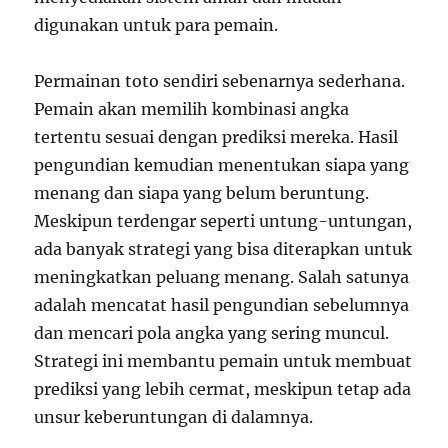
digunakan untuk para pemain.
Permainan toto sendiri sebenarnya sederhana.
Pemain akan memilih kombinasi angka
tertentu sesuai dengan prediksi mereka. Hasil
pengundian kemudian menentukan siapa yang
menang dan siapa yang belum beruntung.
Meskipun terdengar seperti untung-untungan,
ada banyak strategi yang bisa diterapkan untuk
meningkatkan peluang menang. Salah satunya
adalah mencatat hasil pengundian sebelumnya
dan mencari pola angka yang sering muncul.
Strategi ini membantu pemain untuk membuat
prediksi yang lebih cermat, meskipun tetap ada
unsur keberuntungan di dalamnya.