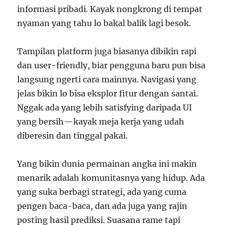
informasi pribadi. Kayak nongkrong di tempat
nyaman yang tahu lo bakal balik lagi besok.
Tampilan platform juga biasanya dibikin rapi
dan user-friendly, biar pengguna baru pun bisa
langsung ngerti cara mainnya. Navigasi yang
jelas bikin lo bisa eksplor fitur dengan santai.
Nggak ada yang lebih satisfying daripada UI
yang bersih—kayak meja kerja yang udah
diberesin dan tinggal pakai.
Yang bikin dunia permainan angka ini makin
menarik adalah komunitasnya yang hidup. Ada
yang suka berbagi strategi, ada yang cuma
pengen baca-baca, dan ada juga yang rajin
posting hasil prediksi. Suasana rame tapi