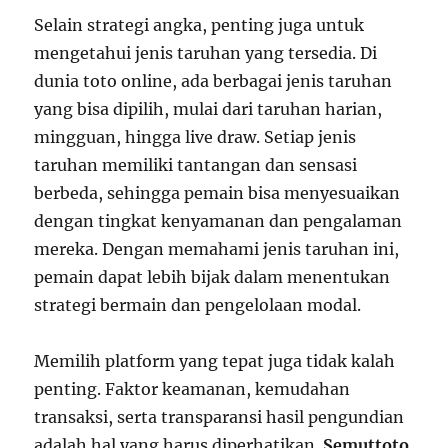
Selain strategi angka, penting juga untuk
mengetahui jenis taruhan yang tersedia. Di
dunia toto online, ada berbagai jenis taruhan
yang bisa dipilih, mulai dari taruhan harian,
mingguan, hingga live draw. Setiap jenis
taruhan memiliki tantangan dan sensasi
berbeda, sehingga pemain bisa menyesuaikan
dengan tingkat kenyamanan dan pengalaman
mereka. Dengan memahami jenis taruhan ini,
pemain dapat lebih bijak dalam menentukan
strategi bermain dan pengelolaan modal.
Memilih platform yang tepat juga tidak kalah
penting. Faktor keamanan, kemudahan
transaksi, serta transparansi hasil pengundian
adalah hal yang harus diperhatikan.
Semuttoto