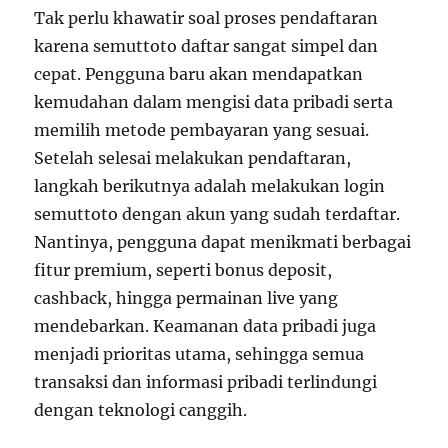
Tak perlu khawatir soal proses pendaftaran
karena semuttoto daftar sangat simpel dan
cepat. Pengguna baru akan mendapatkan
kemudahan dalam mengisi data pribadi serta
memilih metode pembayaran yang sesuai.
Setelah selesai melakukan pendaftaran,
langkah berikutnya adalah melakukan login
semuttoto dengan akun yang sudah terdaftar.
Nantinya, pengguna dapat menikmati berbagai
fitur premium, seperti bonus deposit,
cashback, hingga permainan live yang
mendebarkan. Keamanan data pribadi juga
menjadi prioritas utama, sehingga semua
transaksi dan informasi pribadi terlindungi
dengan teknologi canggih.