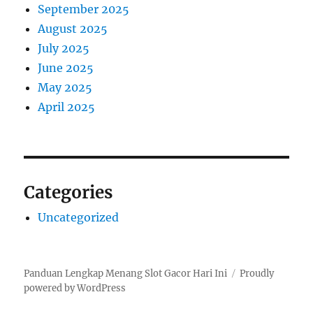
September 2025
August 2025
July 2025
June 2025
May 2025
April 2025
Categories
Uncategorized
Panduan Lengkap Menang Slot Gacor Hari Ini
Proudly
powered by WordPress